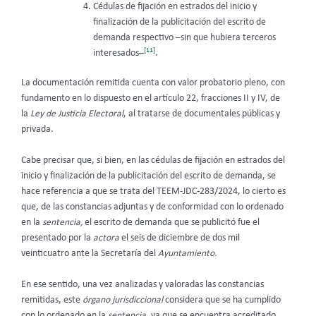
Cédulas de fijación en estrados del inicio y
finalización de la publicitación del escrito de
demanda respectivo –sin que hubiera terceros
[11]
interesados–
.
La documentación remitida cuenta con valor probatorio pleno, con
fundamento en lo dispuesto en el artículo 22, fracciones II y IV, de
la
Ley de Justicia Electoral
, al tratarse de documentales públicas y
privada.
Cabe precisar que, si bien, en las cédulas de fijación en estrados del
inicio y finalización de la publicitación del escrito de demanda, se
hace referencia a que se trata del TEEM-JDC-283/2024, lo cierto es
que, de las constancias adjuntas y de conformidad con lo ordenado
en la
sentencia,
el escrito de demanda que se publicitó fue el
presentado por la
actora
el seis de diciembre de dos mil
veinticuatro ante la Secretaría del
Ayuntamiento.
En ese sentido, una vez analizadas y valoradas las constancias
remitidas, este
órgano jurisdiccional
considera que se ha cumplido
con lo ordenado en la
sentencia
, ya que se encuentra acreditado