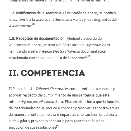
integrantes del
Ayuntamiento
el cumplimiento de la misma
.
1.2. Notificación de la
sentencia
.
El veintidós de enero, se notificó
la
sentencia
a la
actora,
a la Secretaria y a las y los integrantes del
[3]
Ayuntamiento
.
1.3.
Recepción de documentación.
Mediante acuerdo de
veintiocho de enero, se tuvo a la Secretaria del
Ayuntamiento
remitiendo a este
Tribunal Electoral
diversa documentación
[4]
relacionada con el cumplimiento de la
sentencia
.
II. COMPETENCIA
El Pleno de este
Tribunal Electoral
es competente para conocer y
acordar respecto del cumplimiento de una sentencia que este
mismo
órgano jurisdiccional
dictó. Ello, en atención a que la función
de los tribunales no se reduce a conocer y resolver las controversias
de manera pronta, completa e imparcial, sino también se adiciona
la de vigilar y proveer lo necesario para garantizar la plena
[5]
ejecución de sus resoluciones
.