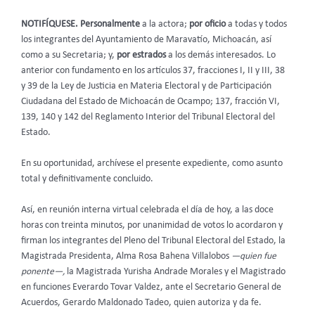
NOTIFÍQUESE. Personalmente
a la actora;
por oficio
a todas y todos
los integrantes del Ayuntamiento de Maravatío, Michoacán, así
como a su Secretaria; y,
por
estrados
a los demás interesados. Lo
anterior con fundamento en los artículos 37, fracciones I, II y III, 38
y 39 de la Ley de Justicia en Materia Electoral y de Participación
Ciudadana del Estado de Michoacán de Ocampo; 137, fracción VI,
139, 140 y 142 del Reglamento Interior del Tribunal Electoral del
Estado.
En su oportunidad, archívese el presente expediente, como asunto
total y definitivamente concluido.
Así, en reunión interna virtual celebrada el día de hoy, a las doce
horas con treinta minutos, por unanimidad de votos lo acordaron y
firman los integrantes del Pleno del Tribunal Electoral del Estado, la
Magistrada Presidenta, Alma Rosa Bahena Villalobos
—quien fue
ponente—,
la Magistrada Yurisha Andrade Morales y el Magistrado
en funciones Everardo Tovar Valdez, ante el Secretario General de
Acuerdos, Gerardo Maldonado Tadeo, quien autoriza y da fe.