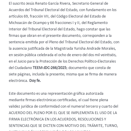
El suscrito Jesús Renato García Rivera, Secretario General de
Acuerdos del Tribunal Electoral del Estado, con fundamento en los
artículos 69, fracción VII, del Código Electoral del Estado de
Michoacán de Ocampo y 66 fracciones I y II, del Reglamento
Interior del Tribunal Electoral del Estado, hago constar que las
firmas que obran en el presente documento, corresponden a la
sentencia emitida por el Pleno del Tribunal Electoral del Estado, con
la ausencia justificada de la Magistrada Yurisha Andrade Morales,
en sesión pública celebrada el ocho de enero del dos mil veintiséis,
en el Juicio para la Protección de los Derechos Político-Electorales
del Ciudadano
TEEM-JDC-266/2025
; documento que consta de
siete páginas, incluida la presente; misma que se firma de manera
electrónica.
Doy fe.
Este documento es una representación gráfica autorizada
mediante firmas electrónicas certificadas, el cual tiene plena
validez jurídica de conformidad con el numeral tercero y cuarto del
ACUERDO DEL PLENO POR EL QUE SE IMPLEMENTA EL USO DE LA
FIRMA ELECTRÓNICA EN LOS ACUERDOS, RESOLUCIONES Y
SENTENCIAS QUE SE DICTEN CON MOTIVO DEL TRÁMITE, TURNO,