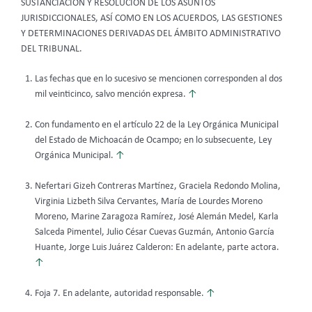
SUSTANCIACIÓN Y RESOLUCIÓN DE LOS ASUNTOS
JURISDICCIONALES, ASÍ COMO EN LOS ACUERDOS, LAS GESTIONES
Y DETERMINACIONES DERIVADAS DEL ÁMBITO ADMINISTRATIVO
DEL TRIBUNAL.
Las fechas que en lo sucesivo se mencionen corresponden al dos
mil veinticinco, salvo mención expresa.
↑
Con fundamento en el artículo 22 de la Ley Orgánica Municipal
del Estado de Michoacán de Ocampo; en lo subsecuente, Ley
Orgánica Municipal.
↑
Nefertari Gizeh Contreras Martínez, Graciela Redondo Molina,
Virginia Lizbeth Silva Cervantes, María de Lourdes Moreno
Moreno, Marine Zaragoza Ramírez, José Alemán Medel, Karla
Salceda Pimentel, Julio César Cuevas Guzmán, Antonio García
Huante, Jorge Luis Juárez Calderon: En adelante, parte actora.
↑
Foja 7. En adelante, autoridad responsable.
↑