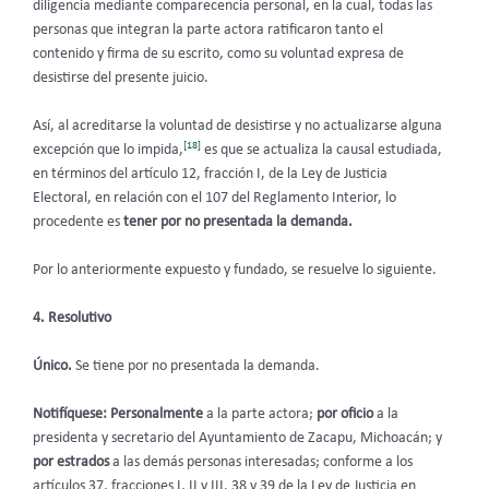
diligencia mediante comparecencia personal, en la cual, todas las
personas que integran la parte actora ratificaron tanto el
contenido y firma de su escrito, como su voluntad expresa de
desistirse del presente juicio.
Así, al acreditarse la voluntad de desistirse y no actualizarse alguna
[18]
excepción que lo impida,
es que se actualiza la causal estudiada,
en términos del artículo 12, fracción I, de la Ley de Justicia
Electoral, en relación con el 107 del Reglamento Interior, lo
procedente es
tener por no presentada la demanda.
Por lo anteriormente expuesto y fundado, se resuelve lo siguiente.
4. Resolutivo
Único.
Se tiene por no presentada la demanda.
Notifíquese:
Personalmente
a la parte actora;
por oficio
a la
presidenta y secretario del Ayuntamiento de Zacapu, Michoacán; y
por estrados
a las demás personas interesadas; conforme a los
artículos 37, fracciones I, II y III, 38 y 39 de la Ley de Justicia en