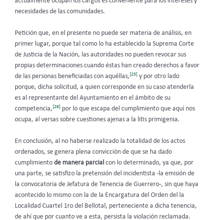
actualmente ocupan los cargos es conveniente para los intereses y
necesidades de las comunidades.
Petición que, en el presente no puede ser materia de análisis, en
primer lugar, porque tal como lo ha establecido la Suprema Corte
de Justicia de la Nación, las autoridades no pueden revocar sus
propias determinaciones cuando éstas han creado derechos a favor
[25]
de las personas beneficiadas con aquéllas,
y por otro lado
porque, dicha solicitud, a quien corresponde en su caso atenderla
es al representante del Ayuntamiento en el ámbito de su
[26]
competencia,
por lo que escapa del cumplimiento que aquí nos
ocupa, al versas sobre cuestiones ajenas a la litis primigenia.
En conclusión, al no haberse realizado la totalidad de los actos
ordenados, se genera plena convicción de que se ha dado
cumplimiento
de manera parcial
con lo determinado, ya que, por
una parte, se satisfizo la pretensión del incidentista -la emisión de
la convocatoria de Jefatura de Tenencia de Guerrero-, sin que haya
acontecido lo mismo con la de la Encargatura del Orden del la
Localidad Cuartel 1ro del Bellotal, perteneciente a dicha tenencia,
de ahí que por cuanto ve a esta, persista la violación reclamada.