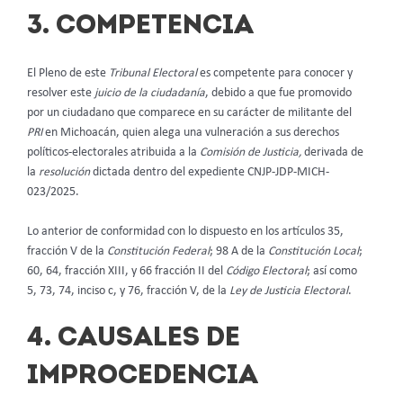
3. COMPETENCIA
El Pleno de este
Tribunal Electoral
es competente para conocer y
resolver este
juicio de la ciudadanía
, debido a que fue promovido
por un ciudadano que comparece en su carácter de militante del
PRI
en Michoacán, quien alega una vulneración a sus derechos
políticos-electorales atribuida a la
Comisión de Justicia,
derivada de
la
resolución
dictada dentro del expediente CNJP-JDP-MICH-
023/2025.
Lo anterior de conformidad con lo dispuesto en los artículos 35,
fracción V de la
Constitución Federal
; 98 A de la
Constitución Local
;
60, 64, fracción XIII, y 66 fracción II del
Código Electoral
; así como
5, 73, 74, inciso c, y 76, fracción V, de la
Ley de Justicia Electoral
.
4. CAUSALES DE
IMPROCEDENCIA