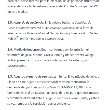
para el proceso interno para la elección de las personas titulares de
la Presidencia y la Secretaría General del Comité Municipal del
PRI
en esta ciudad
.
1.3.
Acuerdo de audiencia
.
En la misma fecha, la
Comisión de
Procesos Internos
emitió el
Acuerdo de audiencia
de la formula
integrada por Vicente Manuel García Paulín y Blanca Yatziri Vallejo
[4]
Robles
, en términos de la
Convocatoria
.
1.4. Medio de impugnación.
Inconformes con lo anterior, el
veintitrés de julio, Manuel García Paulín y Blanca Yatziri Vallejo
Robles presentaron juicio de la ciudadanía ante este
órgano
jurisdiccional.
1.5. Acuerdo plenario de reencauzamiento.
El veintiocho de julio, el
Pleno de este
órgano jurisdiccional
determinó reencauzar la
demanda del
juicio de la ciudadanía
TEEM-JDC-217/2025 a la
Comisión Estatal de Justica Partidaria del
PRI
, para que sustanciara
y remitiera el expediente al
Órgano partidista responsable
, y éste a
su vez, emitiera la resolución correspondiente.