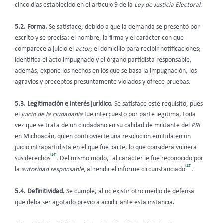
cinco días establecido en el artículo 9 de la
Ley de Justicia Electoral
.
5.2. Forma.
Se satisface, debido a que la demanda
se presentó por
escrito y se precisa: el nombre, la firma y el carácter con que
comparece a juicio el
actor
; el domicilio para recibir notificaciones;
identifica el acto impugnado y el órgano partidista responsable,
además, expone los hechos en los que se basa la impugnación, los
agravios y preceptos presuntamente violados y ofrece pruebas.
5.3. Legitimación e interés jurídico.
Se satisface este requisito, pues
el
juicio de la ciudadanía
fue interpuesto por parte legítima, toda
vez que se trata de un ciudadano en su calidad de
militante del
PRI
en Michoacán
,
quien controvierte una resolución emitida en un
juicio intrapartidista en el que fue parte, lo que considera vulnera
[14]
sus derechos
. Del mismo modo, tal carácter le fue reconocido por
[15]
la
autoridad responsable,
al rendir el informe circunstanciado
.
5.4. Definitividad.
Se cumple, al no existir otro medio de defensa
que deba ser agotado previo a acudir ante esta instancia.