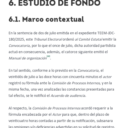
6. ESTUDIO DE FONDO
6.1. Marco contextual
En la sentencia de dos de julio emitida en el expediente TEEM-JDC-
180/2025, este
Tribunal Electoral
ordenó
al Comité Estatal
emitir la
Convocatoria
, por lo que el once de julio, dicha autoridad partidista
actuó en consecuencia, además, el catorce siguiente emitió el
[16]
Manual de organización
.
En tal sentido, conforme a lo previsto en la
Convocatoria
, el
veintidós de julio a las doce horas con cincuenta minutos el
actor
registró su fórmula ante la
Comisión de Procesos Internos
, y en la
misma fecha, una vez analizadas las constancias presentadas para
tal efecto, se le notificó el
Acuerdo de audiencia
.
Al respecto, la
Comisión de Procesos Internos
acordó requerir a la
fórmula encabezada por el
Actor
para que, dentro del plazo de
veinticuatro horas contadas a partir de su notificación, subsanara
las omisiones y/o deficiencias advertidas en su solicitud de registro,