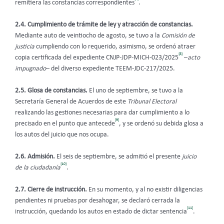
remitiera las constancias correspondientes
.
2.4. Cumplimiento de trámite de ley y atracción de constancias.
Mediante auto de veintiocho de agosto, se tuvo a la
Comisión de
justicia
cumpliendo con lo requerido, asimismo, se ordenó atraer
[8]
copia certificada del expediente CNJP-JDP-MICH-023/2025
–
acto
impugnado
– del diverso expediente TEEM-JDC-217/2025.
2.5. Glosa de constancias.
El uno de septiembre, se tuvo a la
Secretaría General de Acuerdos de este
Tribunal Electoral
realizando las gestiones necesarias para dar cumplimiento a lo
[9]
precisado en el punto que antecede
, y se ordenó su debida glosa a
los autos del juicio que nos ocupa.
2.6. Admisión.
El seis de septiembre, se admitió el presente
juicio
[10]
de la ciudadanía
.
2.7. Cierre de instrucción.
En su momento, y al no existir diligencias
pendientes ni pruebas por desahogar, se declaró cerrada la
[11]
instrucción, quedando los autos en estado de dictar sentencia
.