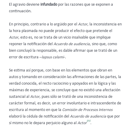
El agravio deviene
infundado
por las razones que se exponen a
continuación.
En principio, contrario a lo argüido por el
Actor
, la inconsistencia en
la hora plasmada no puede producir el efecto que pretende el
Actor
, esto es, no se trata de un vicio insalvable que implique
reponer la notificación del
Acuerdo de audiencia
, sino que, como
bien concluyó la responsable, es dable afirmar que se trató de un
error de escritura –
lapsus calami
-.
Se estima así porque, con base en los elementos que obran en
autos y tomando en consideración las afirmaciones de las partes, la
verdad conocida, el recto raciocinio y apoyados en la lógica y las
máximas de experiencia, se concluye que no existió una afectación
sustancial al
Actor
, pues sólo se trató de una inconsistencia de
carácter formal, es decir, un error involuntario e intrascendente de
escritura al momento en que la
Comisión de Procesos Internos
elaboró la cédula de notificación del
Acuerdo de audiencia
que por
[21]
sí mismo no le depara perjuicio alguno al
Actor
.