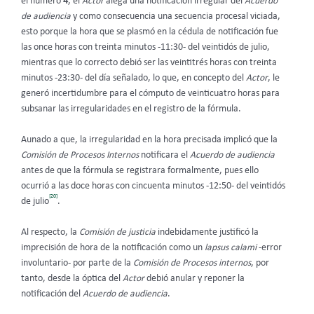
el número
4
, el
Actor
alega una notificación irregular del
Acuerdo
de audiencia
y como consecuencia una secuencia procesal viciada,
esto porque la hora que se plasmó en la cédula de notificación fue
las once horas con treinta minutos -11:30- del veintidós de julio,
mientras que lo correcto debió ser las veintitrés horas con treinta
minutos -23:30- del día señalado, lo que, en concepto del
Actor
, le
generó incertidumbre para el cómputo de veinticuatro horas para
subsanar las irregularidades en el registro de la fórmula.
Aunado a que, la irregularidad en la hora precisada implicó que la
Comisión de Procesos Internos
notificara el
Acuerdo de audiencia
antes de que la fórmula se registrara formalmente, pues ello
ocurrió a las doce horas con cincuenta minutos -12:50- del veintidós
[20]
de julio
.
Al respecto, la
Comisión de justicia
indebidamente justificó la
imprecisión de hora de la notificación como un
lapsus calami
-error
involuntario- por parte de la
Comisión de Procesos internos
, por
tanto, desde la óptica del
Actor
debió anular y reponer la
notificación del
Acuerdo de audiencia
.