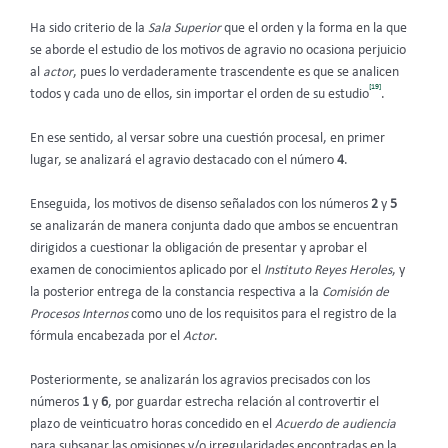
Ha sido criterio de la
Sala Superior
que el orden y la forma en la que
se aborde el estudio de los motivos de agravio no ocasiona perjuicio
al
actor
, pues lo verdaderamente trascendente es que se analicen
[19]
todos y cada uno de ellos, sin importar el orden de su estudio
.
En ese sentido, al versar sobre una cuestión procesal, en primer
lugar, se analizará el agravio destacado con el número
4
.
Enseguida, los motivos de disenso señalados con los números
2
y
5
se analizarán de manera conjunta dado que ambos se encuentran
dirigidos a cuestionar la obligación de presentar y aprobar el
examen de conocimientos aplicado por el
Instituto Reyes Heroles
, y
la posterior entrega de la constancia respectiva a la
Comisión de
Procesos Internos
como uno de los requisitos para el registro de la
fórmula encabezada por el
Actor
.
Posteriormente, se analizarán los agravios precisados con los
números
1
y
6
, por guardar estrecha relación al controvertir el
plazo de veinticuatro horas concedido en el
Acuerdo de audiencia
para subsanar las omisiones y/o irregularidades encontradas en la