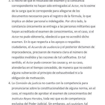
El hecho de que el resultado del examen y la constancia
correspondiente no hayan sido entregados al
Actor
, no lo exime
de la carga que le corresponde para allegarse de los
documentos necesarios para el registro de la fórmula, lo que
implica un deber personal e indelegable. Por otro lado, la
constancia únicamente se entrega a las personas militantes que
hayan acreditado el examen de conocimientos, en el caso, si el
Actor
no pudo obtenerla, obedeció a que no acreditó dicho
examen. En lo que respecta a los apoyos o respaldos
ciudadanos, el
Acuerdo de audiencia
y el posterior dictamen de
improcedencia, precisaron de manera clara el número de
respaldos inválidos y las razones de tal calificativa. En tal
sentido, el
Actor
pudo conocer las causas y, en su caso,
atenderlas en el tiempo concedido, de manera que no existió
alguna vulneración al principio de exhaustividad ni a la
obligación de motivación.
La
Comisión de justicia
no cuenta con la competencia para
pronunciarse sobre la constitucionalidad de alguna norma, en el
caso, el requisito de aprobar el examen de conocimientos del
Instituto Reyes Heroles
, toda vez que es de competencia
exclusiva del Poder Judicial. Sin embargo,
ad cautelam,
tal