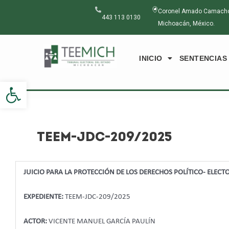
Ir
Navegación
Coronel Amado Camacho N
al
de
443 113 0130
Michoacán, México.
contenido
entradas
INICIO
SENTENCIAS
Abrir barra de herramientas
TEEM-JDC-209/2025
JUICIO PARA LA PROTECCIÓN DE LOS DERECHOS POLÍTICO- ELEC
EXPEDIENTE:
TEEM-JDC-209/2025
ACTOR:
VICENTE MANUEL GARCÍA PAULÍN