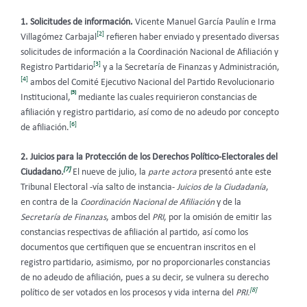
1. Solicitudes de información.
Vicente Manuel García Paulín e Irma
[2]
Villagómez Carbajal
refieren haber enviado y presentado diversas
solicitudes de información a la
Coordinación Nacional de Afiliación y
[3]
Registro Partidario
y a la Secretaría de Finanzas y Administración,
[4]
ambos del Comité Ejecutivo Nacional del Partido Revolucionario
[5]
Institucional,
mediante las cuales requirieron constancias de
afiliación y registro partidario, así como de no adeudo por concepto
[6]
de afiliación.
2. Juicios para la Protección de los Derechos Político-Electorales del
[7]
Ciudadano
.
El nueve de julio, la
parte actora
presentó ante este
Tribunal Electoral -vía salto de instancia-
Juicios de la Ciudadanía
,
en contra de la
Coordinación Nacional de Afiliación
y de la
Secretaría de Finanzas
, ambos del
PRI
, por la omisión de emitir las
constancias respectivas de afiliación al partido, así como los
documentos que certifiquen que se encuentran inscritos en el
registro partidario, asimismo, por no proporcionarles constancias
de no adeudo de afiliación, pues a su decir, se vulnera su derecho
[8]
político de ser votados en los procesos y vida interna del
PRI.