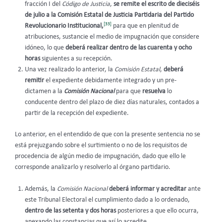
fracción I del
Código de Justicia
,
se remite el escrito de dieciséis
de julio a la Comisión Estatal de Justicia Partidaria del Partido
[33]
Revolucionario Institucional,
para que en plenitud de
atribuciones, sustancie el medio de impugnación que considere
idóneo, lo que
deberá realizar dentro de las cuarenta y ocho
horas
siguientes a su recepción.
Una vez realizado lo anterior, la
Comisión Estatal
,
deberá
remitir
el expediente debidamente integrado y un pre-
dictamen a la
Comisión Nacional
para que
resuelva
lo
conducente dentro del plazo de diez días naturales, contados a
partir de la recepción del expediente.
Lo anterior, en el entendido de que con la presente sentencia no se
está prejuzgando sobre el surtimiento o no de los requisitos de
procedencia de algún medio de impugnación, dado que ello le
corresponde analizarlo y resolverlo al órgano partidario.
Además, la
Comisión Nacional
deberá informar y acreditar
ante
este Tribunal Electoral el cumplimiento dado a lo ordenado,
dentro de las setenta y dos horas
posteriores a que ello ocurra,
anexando las constancias que así lo acredite.