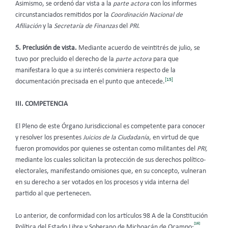
Asimismo, se ordenó dar vista a la
parte actora
con los informes
circunstanciados remitidos por la
Coordinación Nacional de
Afiliación
y la
Secretaría de Finanzas
del
PRI
.
5. Preclusión de vista.
Mediante acuerdo de veintitrés de julio, se
tuvo por precluido el derecho de la
parte actora
para que
manifestara lo que a su interés conviniera respecto de la
[15]
documentación precisada en el punto que antecede.
III. COMPETENCIA
El Pleno de este Órgano Jurisdiccional es competente para conocer
y resolver los presentes
Juicios de la Ciudadanía
, en virtud de que
fueron promovidos por quienes se ostentan como militantes del
PRI,
mediante los cuales solicitan la protección de sus derechos político-
electorales, manifestando omisiones que, en su concepto, vulneran
en su derecho a ser votados en los procesos y vida interna del
partido al que pertenecen.
Lo anterior, de conformidad con los artículos 98 A de la Constitución
[16]
Política del Estado Libre y Soberano de Michoacán de Ocampo;