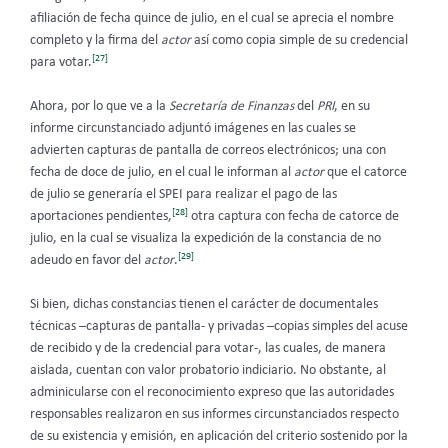
afiliación de fecha quince de julio, en el cual se aprecia el nombre
completo y la firma del
actor
así como copia simple de su credencial
[27]
para votar.
Ahora, por lo que ve a la
Secretaría de Finanzas
del
PRI
, en su
informe circunstanciado adjuntó imágenes en las cuales se
advierten capturas de pantalla de correos electrónicos; una con
fecha de doce de julio, en el cual le informan al
actor
que el catorce
de julio se generaría el SPEI para realizar el pago de las
[28]
aportaciones pendientes,
otra captura con fecha de catorce de
julio, en la cual se visualiza la expedición de la constancia de no
[29]
adeudo en favor del
actor
.
Si bien, dichas constancias tienen el carácter de documentales
técnicas –capturas de pantalla- y privadas –copias simples del acuse
de recibido y de la credencial para votar-, las cuales, de manera
aislada, cuentan con valor probatorio indiciario. No obstante, al
adminicularse con el reconocimiento expreso que las autoridades
responsables realizaron en sus informes circunstanciados respecto
de su existencia y emisión, en aplicación del criterio sostenido por la