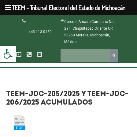
Ir
TEEM - Tribunal Electoral del Estado de Michoacán
al
contenido
Navegación
Coronel Amado Camacho No.
de
294, Chapultepec Oriente CP.
entradas
443 113 0130
58260 Morelia, Michoacán,
México.
Abrir barra de herramientas
TEEM-JDC-205/2025 Y TEEM-JDC-
206/2025 ACUMULADOS