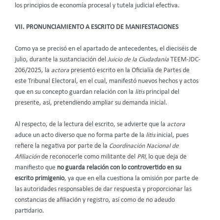
los principios de economía procesal y tutela judicial efectiva.
VII. PRONUNCIAMIENTO A ESCRITO DE MANIFESTACIONES
Como ya se precisó en el apartado de antecedentes, el dieciséis de
julio, durante la sustanciación del
Juicio de la Ciudadanía
TEEM-JDC-
206/2025, la
actora
presentó escrito en la Oficialía de Partes de
este Tribunal Electoral, en el cual, manifestó nuevos hechos y actos
que en su concepto guardan relación con la
litis
principal del
presente, así, pretendiendo ampliar su demanda inicial.
Al respecto, de la lectura del escrito, se advierte que la
actora
aduce un acto diverso que no forma parte de la
litis
inicial, pues
refiere la negativa por parte de la
Coordinación Nacional de
Afiliación
de reconocerle como militante del
PRI,
lo que deja de
manifiesto que
no guarda relación con lo controvertido en su
escrito primigenio
, ya que en ella cuestiona la omisión por parte de
las autoridades responsables de dar respuesta y proporcionar las
constancias de afiliación y registro, así como de no adeudo
partidario.