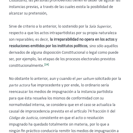
Ciudadano
, las personas promoventes tienen el deber de agotar las
instancias previas, a través de las cuales exista la posibilidad de
alcanzar su pretensión,
Sirve de criterio a lo anterior, lo sostenido por la
Sala Superior
,
respecto a que los actos intrapartidistas por su propia naturaleza
son reparables; es decir,
la irreparabilidad no opera en los actos y
resoluciones emitidos por los institutos políticos
, sino sólo aquéllos
derivados de alguna disposición Constitucional o legal como puede
ser, por ejemplo, las etapas de los procesos electorales previstos
[24]
constitucionalmente.
No obstante lo anterior, aun y cuando el
per saltum
solicitado por la
parte actora
fue improcedente y por ende, lo ordinario sería
reencauzar los medios de impugnación a la instancia partidista
para que ésta resuelva los mismos de conformidad con su
normatividad interna, se considera que en el caso se actualiza la
causal de improcedencia prevista en el artículo 74 fracción II del
Código de Justicia,
consistente en que el acto o resolución
impugnado ha quedado totalmente sin materia, por lo que a
ningún fin práctico conduciría remitir los medios de impugnación a