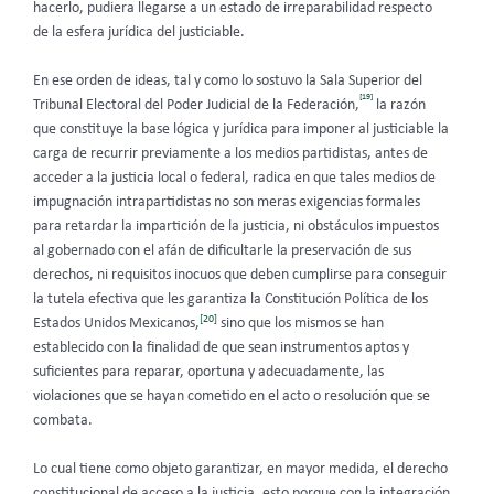
hacerlo, pudiera llegarse a un estado de irreparabilidad respecto
de la esfera jurídica del justiciable.
En ese orden de ideas, tal y como lo sostuvo la Sala Superior del
[19]
Tribunal Electoral del Poder Judicial de la Federación,
la razón
que constituye la base lógica y jurídica para imponer al justiciable la
carga de recurrir previamente a los medios partidistas, antes de
acceder a la justicia local o federal, radica en que tales medios de
impugnación intrapartidistas no son meras exigencias formales
para retardar la impartición de la justicia, ni obstáculos impuestos
al gobernado con el afán de dificultarle la preservación de sus
derechos, ni requisitos inocuos que deben cumplirse para conseguir
la tutela efectiva que les garantiza la Constitución Política de los
[20]
Estados Unidos Mexicanos,
sino que los mismos se han
establecido con la finalidad de que sean instrumentos aptos y
suficientes para reparar, oportuna y adecuadamente, las
violaciones que se hayan cometido en el acto o resolución que se
combata.
Lo cual tiene como objeto garantizar, en mayor medida, el derecho
constitucional de acceso a la justicia, esto porque con la integración