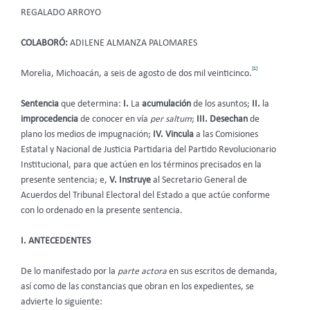
REGALADO ARROYO
COLABORÓ:
ADILENE ALMANZA PALOMARES
[1]
Morelia, Michoacán, a seis de agosto de dos mil veinticinco.
Sentencia
que determina:
I.
La
acumulación
de los asuntos;
II.
la
improcedencia
de conocer en vía
per saltum
;
III.
Desechan
de
plano los medios de impugnación;
IV.
Vincula
a las Comisiones
Estatal y Nacional de Justicia Partidaria del Partido Revolucionario
Institucional, para que actúen en los términos precisados en la
presente sentencia; e,
V. Instruye
al Secretario General de
Acuerdos del Tribunal Electoral del Estado a que actúe conforme
con lo ordenado en la presente sentencia.
I. ANTECEDENTES
De lo manifestado por la
parte actora
en sus escritos de demanda,
así como de las constancias que obran en los expedientes, se
advierte lo siguiente: