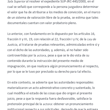
Sala Superior
al resolver el expediente SUP-JRC-440/2000, en el
cual se señaló que corresponde a la persona juzgadora determinar
el valor que ha de atribuirse a los medios de convicción, en el marco
de un sistema de valoración libre de la prueba, se estima que tales
documentales cuentan con valor probatorio pleno.
Lo anterior, con fundamento en lo dispuesto por los artículos 16,
fracción II y III, 19, con relación al 22, fracción I y IV, de la
Ley de
Justicia
, al tratarse de pruebas relevantes, adminiculadas entre sí y
con el dicho de las autoridades, y, además, al no haber sido
controvertidas por la
actora
, pese a que se le dio vista de su
contenido durante la instrucción del presente medio de
impugnación, sin que realizara algún pronunciamiento al respecto,
por lo que se le tuvo por precluido su derecho para tal efecto.
En este contexto, se advierte que las autoridades responsables
materializaron un acto administrativo concreto y sustentado, lo
cual modifica el estado de las cosas que dio origen al presente
juicio, pese a que la respuesta fuera desfavorable, satisface la
pretensión principal de la
actora
: obtener un pronunciamiento
institucional respecto a sus solicitudes, derivado de que la entrega