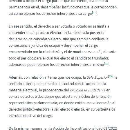
derecho a ocupar el cargo para el que fue electo, así como su
permanencia en él; desempeñar las funciones que le corresponden,
[41]
así como ejercer los derechos inherentes a su cargo
.
En ese sentido, el derecho a ser votada o votado no se limita a
contender en un proceso electoral y tampoco a la posterior
declaración de candidato electo, sino que también conlleva la
consecuencia jurídica de ocupar y desempeñar el cargo
encomendado por la ciudadanía y el de mantenerse en él, durante
todo el periodo para el cual fue electo el candidato triunfador,
[42]
además de poder ejercer los derechos inherentes al mismo
.
[43]
Además, con relación al tema que nos ocupa, la
Sala Superior
ha
sentado criterio, como medio de control constitucional en la
materia electoral, la procedencia del
juicio de la ciudadanía
en
contra de actos o decisiones que afecten el núcleo de la función
representativa parlamentaria, en donde exista una vulneración al
derecho político-electoral a ser electo o electa, en su vertiente de
ejercicio efectivo del cargo.
De la misma manera, en la Acción de Inconstitucionalidad 62/2022