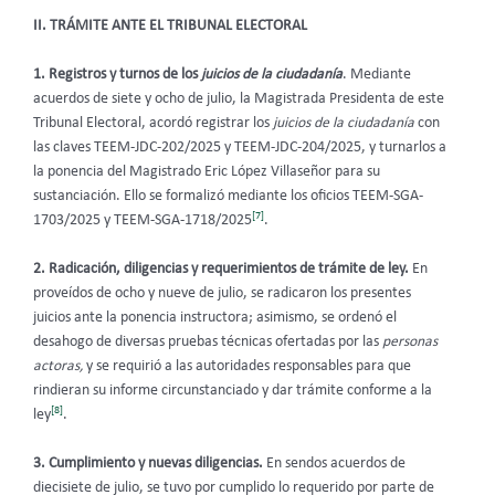
II. TRÁMITE ANTE EL TRIBUNAL ELECTORAL
1. Registros y turnos de los
juicios de la ciudadanía
. Mediante
acuerdos de siete y ocho de julio, la Magistrada Presidenta de este
Tribunal Electoral, acordó registrar los
juicios de la ciudadanía
con
las claves TEEM-JDC-202/2025 y TEEM-JDC-204/2025, y turnarlos a
la ponencia del Magistrado Eric López Villaseñor para su
sustanciación. Ello se formalizó mediante los oficios TEEM-SGA-
[7]
1703/2025 y TEEM-SGA-1718/2025
.
2. Radicación, diligencias y requerimientos de trámite de ley.
En
proveídos de ocho y nueve de julio, se radicaron los presentes
juicios ante la ponencia instructora; asimismo, se ordenó el
desahogo de diversas pruebas técnicas ofertadas por las
personas
actoras,
y se requirió a las autoridades responsables para que
rindieran su informe circunstanciado y dar trámite conforme a la
[8]
ley
.
3. Cumplimiento y nuevas diligencias.
En sendos acuerdos de
diecisiete de julio, se tuvo por cumplido lo requerido por parte de