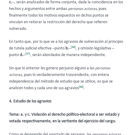
c.
–, serán analizados de forma conjunta, dada la coincidencia en los
hechos y argumentos entre ambas
personas actoras,
pues
finalmente todos los motivos expuestos en dichos puntos se
vinculan en reiterar la restricción del derecho que refieren
vulnerado.
En tanto que, por lo que ve a los agravios de vulneración al principio
[36]
de tutela judicial efectiva –punto
b.
–
, y omisión legislativa –
[37]
punto
d.
–
, serán abordados de manera independiente.
Sin que lo anterior les genere perjuicio alguno a las
personas
actoras
, pues lo verdaderamente trascendente, con entera
independencia del método de estudio que se utilice, es que se
[38]
analicen todos y cada uno de sus agravios
.
4. Estudio de los agravios
Tema: a. y c. Violación al derecho político-electoral a ser votado y
votada respectivamente, en la vertiente del ejercicio del cargo.
Como se desprende del apartado de agravios, las
personas actoras