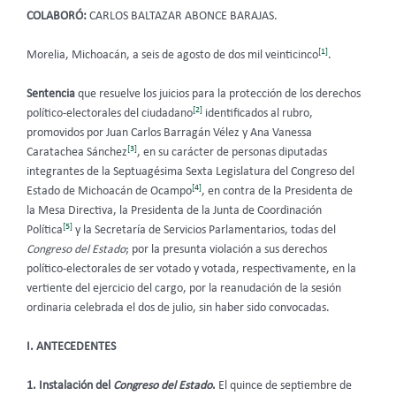
COLABORÓ:
CARLOS BALTAZAR ABONCE BARAJAS.
[1]
Morelia, Michoacán, a seis de agosto de dos mil veinticinco
.
Sentencia
que resuelve los juicios para la protección de los derechos
[2]
político-electorales del ciudadano
identificados al rubro,
promovidos por Juan Carlos Barragán Vélez y Ana Vanessa
[3]
Caratachea Sánchez
, en su carácter de personas diputadas
integrantes de la Septuagésima Sexta Legislatura del Congreso del
[4]
Estado de Michoacán de Ocampo
, en contra de
la Presidenta de
la Mesa Directiva, la Presidenta de la Junta de Coordinación
[5]
Política
y la Secretaría de Servicios Parlamentarios, todas del
Congreso del Estado
; por la presunta violación a sus derechos
político-electorales de ser votado y votada, respectivamente, en la
vertiente del ejercicio del cargo, por la reanudación de la sesión
ordinaria celebrada el dos de julio, sin haber sido convocadas.
I. ANTECEDENTES
1. Instalación del
Congreso del Estado
.
El quince de septiembre de