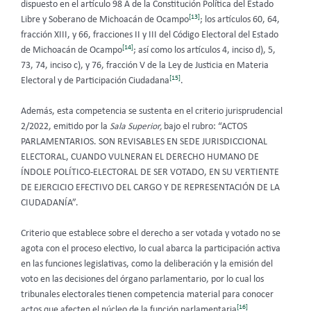
dispuesto en el artículo 98 A de la Constitución Política del Estado
[13]
Libre y Soberano de Michoacán de Ocampo
; los artículos 60, 64,
fracción XIII, y 66, fracciones II y III del Código Electoral del Estado
[14]
de Michoacán de Ocampo
; así como los artículos 4, inciso d), 5,
73, 74, inciso c), y 76, fracción V de la Ley de Justicia en Materia
[15]
Electoral y de Participación Ciudadana
.
Además, esta competencia se sustenta en el criterio jurisprudencial
2/2022, emitido por la
Sala Superior,
bajo el rubro: “ACTOS
PARLAMENTARIOS. SON REVISABLES EN SEDE JURISDICCIONAL
ELECTORAL, CUANDO VULNERAN EL DERECHO HUMANO DE
ÍNDOLE POLÍTICO-ELECTORAL DE SER VOTADO, EN SU VERTIENTE
DE EJERCICIO EFECTIVO DEL CARGO Y DE REPRESENTACIÓN DE LA
CIUDADANÍA”.
Criterio que establece sobre el derecho a ser votada y votado no se
agota con el proceso electivo, lo cual abarca la participación activa
en las funciones legislativas, como la deliberación y la emisión del
voto en las decisiones del órgano parlamentario, por lo cual los
tribunales electorales tienen competencia material para conocer
[16]
actos que afecten el núcleo de la función parlamentaria
.