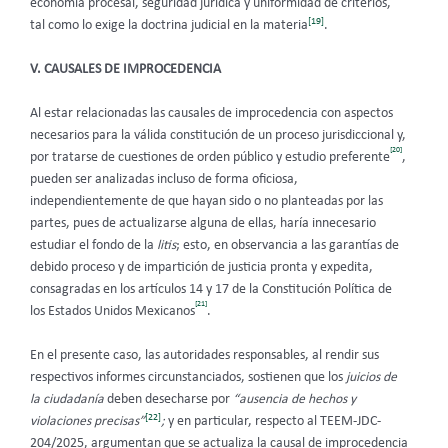
economía procesal, seguridad jurídica y uniformidad de criterios,
[19]
tal como lo exige la doctrina judicial en la materia
.
V. CAUSALES DE IMPROCEDENCIA
Al estar relacionadas las causales de improcedencia con aspectos
necesarios para la válida constitución de un proceso jurisdiccional y,
[20]
por tratarse de cuestiones de orden público y estudio preferente
,
pueden ser analizadas incluso de forma oficiosa,
independientemente de que hayan sido o no planteadas por las
partes, pues de actualizarse alguna de ellas, haría innecesario
estudiar el fondo de la
litis
; esto, en observancia a las garantías de
debido proceso y de impartición de justicia pronta y expedita,
consagradas en los artículos 14 y 17 de la Constitución Política de
[21]
los Estados Unidos Mexicanos
.
En el presente caso, las autoridades responsables, al rendir sus
respectivos informes circunstanciados, sostienen que los
juicios de
la ciudadanía
deben desecharse por
“ausencia de hechos y
[22]
violaciones precisas”
;
y en particular, respecto al TEEM-JDC-
204/2025, argumentan que se actualiza la causal de improcedencia