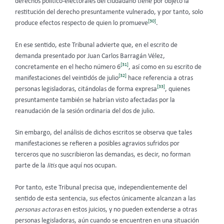
derechos político-electorales del ciudadano tiene por objeto la
restitución del derecho presuntamente vulnerado, y por tanto, solo
[30]
produce efectos respecto de quien lo promueve
.
En ese sentido, este Tribunal advierte que, en el escrito de
demanda presentado por Juan Carlos Barragán Vélez,
[31]
concretamente en el hecho número 6
, así como en su escrito de
[32]
manifestaciones del veintidós de julio
hace referencia a otras
[33]
personas legisladoras, citándolas de forma expresa
, quienes
presuntamente también se habrían visto afectadas por la
reanudación de la sesión ordinaria del dos de julio.
Sin embargo, del análisis de dichos escritos se observa que tales
manifestaciones se refieren a posibles agravios sufridos por
terceros que no suscribieron las demandas, es decir, no forman
parte de la
litis
que aquí nos ocupan.
Por tanto, este Tribunal precisa que, independientemente del
sentido de esta sentencia, sus efectos únicamente alcanzan a las
personas actoras
en estos juicios, y no pueden extenderse a otras
personas legisladoras, aún cuando se encuentren en una situación