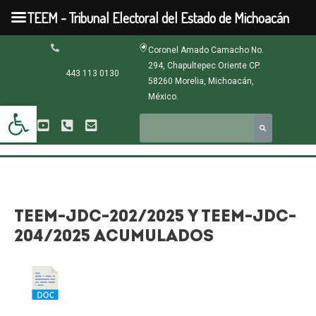
Ir
TEEM - Tribunal Electoral del Estado de Michoacán
al
contenido
Navegación
Coronel Amado Camacho No.
de
294, Chapultepec Oriente CP.
entradas
443 113 0130
58260 Morelia, Michoacán,
México.
Abrir barra de herramientas
TEEM-JDC-202/2025 Y TEEM-JDC-
204/2025 ACUMULADOS