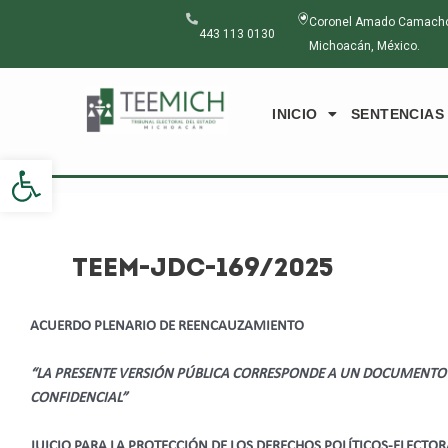
Ir
Navegación
Coronel Amado Camacho N
al
de
443 113 0130
Michoacán, México.
contenido
entradas
INICIO
SENTENCIAS
Abrir barra de herramientas
TEEM-JDC-169/2025
ACUERDO PLENARIO DE REENCAUZAMIENTO
“LA PRESENTE VERSIÓN PÚBLICA CORRESPONDE A UN DOCUMENTO
CONFIDENCIAL”
JUICIO PARA LA PROTECCIÓN DE LOS DERECHOS POLÍTICOS-ELECTO