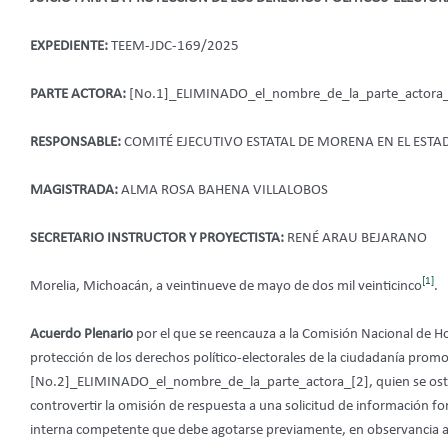
EXPEDIENTE:
TEEM-JDC-169/2025
PARTE ACTORA:
[No.1]_ELIMINADO_el_nombre_de_la_parte_actora_
RESPONSABLE:
COMITÉ EJECUTIVO ESTATAL DE MORENA EN EL EST
MAGISTRADA:
ALMA ROSA BAHENA VILLALOBOS
SECRETARIO INSTRUCTOR Y PROYECTISTA:
RENÉ ARAU BEJARANO
[1]
Morelia, Michoacán, a veintinueve de mayo de dos mil veinticinco
.
Acuerdo Plenario
por el que se reencauza a la Comisión Nacional de Ho
protección de los derechos político-electorales de la ciudadanía prom
[No.2]_ELIMINADO_el_nombre_de_la_parte_actora_[2], quien se ostenta
controvertir la omisión de respuesta a una solicitud de información fo
interna competente que debe agotarse previamente, en observancia al 