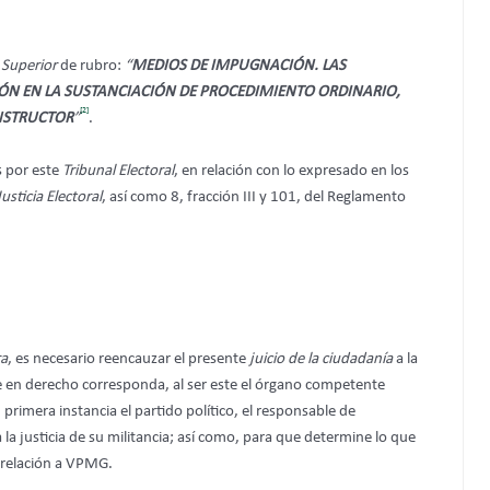
 Superior
de rubro:
“
MEDIOS DE IMPUGNACIÓN. LAS
ÓN EN LA SUSTANCIACIÓN DE PROCEDIMIENTO ORDINARIO,
[2]
INSTRUCTOR
”
.
s por este
Tribunal Electoral
, en relación con lo expresado en los
usticia Electoral
, así como 8, fracción III y 101, del Reglamento
ra
, es necesario reencauzar el presente
juicio de la ciudadanía
a la
e en derecho corresponda, al ser este el órgano competente
primera instancia el partido político, el responsable de
a la justicia de su militancia; así como, para que determine lo que
n relación a VPMG.