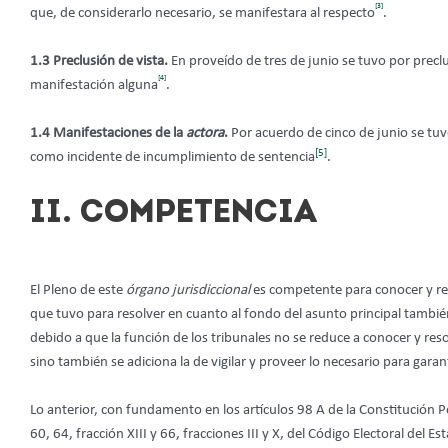
[3]
que, de considerarlo necesario, se manifestara al respecto
.
1.3
Preclusión de vista.
En proveído de tres de junio se tuvo por preclui
[4]
manifestación alguna
.
1.4 Manifestaciones de la
actora
.
Por acuerdo de cinco de junio se tuv
[5]
como incidente de incumplimiento de sentencia
.
II. COMPETENCIA
El Pleno de este
órgano jurisdiccional
es competente para conocer y re
que tuvo para resolver en cuanto al fondo del asunto principal también
debido a que la función de los tribunales no se reduce a conocer y res
sino también se adiciona la de vigilar y proveer lo necesario para garan
Lo anterior, con fundamento en los artículos 98 A de la Constitución
60, 64, fracción XIII y 66, fracciones III y X, del Código Electoral de