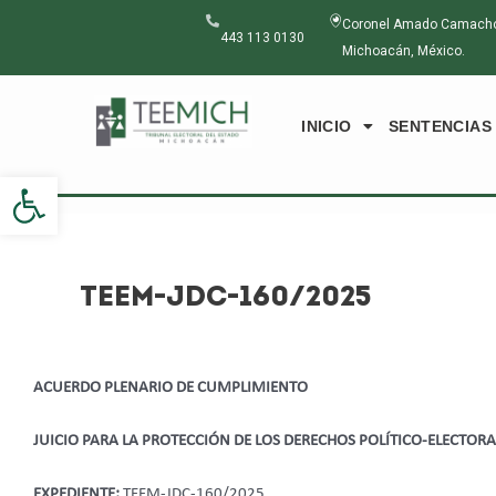
Ir
Navegación
Coronel Amado Camacho N
al
de
443 113 0130
Michoacán, México.
contenido
entradas
INICIO
SENTENCIAS
Abrir barra de herramientas
TEEM-JDC-160/2025
ACUERDO PLENARIO DE CUMPLIMIENTO
JUICIO PARA LA PROTECCIÓN DE LOS DERECHOS POLÍTICO-ELECTOR
EXPEDIENTE:
TEEM-JDC-160/2025