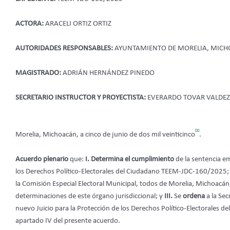
ACTORA:
ARACELI ORTIZ ORTIZ
AUTORIDADES RESPONSABLES:
AYUNTAMIENTO DE MORELIA, MICH
MAGISTRADO:
ADRIÁN HERNÁNDEZ PINEDO
SECRETARIO INSTRUCTOR Y PROYECTISTA:
EVERARDO TOVAR VALDEZ
[1]
Morelia, Michoacán, a cinco de junio de dos mil veinticinco
.
Acuerdo plenario
que:
I. Determina
el cumplimiento
de la sentencia em
los Derechos Político-Electorales del Ciudadano TEEM-JDC-160/2025;
la Comisión Especial Electoral Municipal, todos de Morelia, Michoacán
determinaciones de este órgano jurisdiccional; y
III.
Se
ordena
a la Sec
nuevo Juicio para la Protección de los Derechos Político-Electorales d
apartado IV del presente acuerdo.