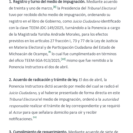
1. Registro y turno del medio de impugnación.
Mediante acuerdo
[8]
de treinta y uno de marzo,
la Presidencia del
Tribunal Electoral
tuvo por recibido dicho medio de impugnación, ordenando su
registro en el libro de Gobierno, como
Juicio Ciudadano
identificado
con la clave TEEM-JDC-149/2025, turnándolo a la Ponencia a cargo
de la Magistrada Yurisha Andrade Morales, para los efectos
previstos en los artículos 27 fracción I, 73 y 77 de la Ley de Justicia
en Materia Electoral y de Participación Ciudadana del Estado de
[9]
Michoacán de Ocampo,
lo cual fue cumplimentado en términos
[10]
del oficio TEEM-SGA-913/2025,
mismo que fue remitido a la
Ponencia Instructora el dos de abril.
2. Acuerdo de radicación y trámite de ley.
El dos de abril, la
Ponencia Instructora dictó acuerdo por medio del cual se radicó el
Juicio Ciudadano
, y al haberse presentado de forma directa en este
Tribunal Electoral
el medio de impugnación, ordenó a la
autoridad
responsable
realizar el trámite de ley correspondiente
y se requirió
al
Actor
para que señalara domicilio para oír y recibir
[11]
notificaciones.
3. Cumplimiento de requerimiento.
Mediante acuerdo de siete de