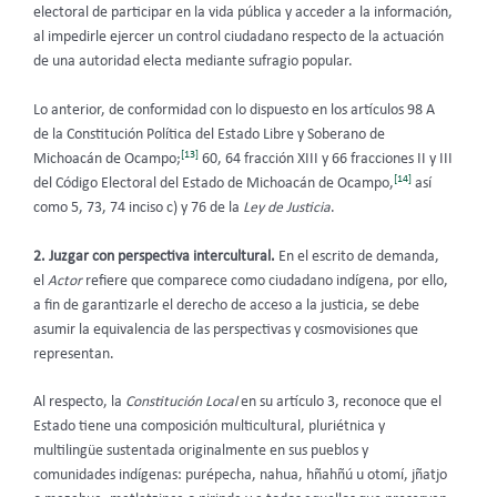
electoral de participar en la vida pública y acceder a la información,
al impedirle ejercer un control ciudadano respecto de la actuación
de una autoridad electa mediante sufragio popular.
Lo anterior, de conformidad con lo dispuesto en los artículos 98 A
de la Constitución Política del Estado Libre y Soberano de
[13]
Michoacán de Ocampo;
60, 64 fracción XIII y 66 fracciones II y III
[14]
del Código Electoral del Estado de Michoacán de Ocampo,
así
como 5, 73, 74 inciso c) y 76 de la
Ley de Justicia
.
2. Juzgar con perspectiva intercultural.
En el escrito de demanda,
el
Actor
refiere que comparece como ciudadano indígena, por ello,
a fin de garantizarle el derecho de acceso a la justicia, se debe
asumir la equivalencia de las perspectivas y cosmovisiones que
representan.
Al respecto, la
Constitución Local
en su artículo 3, reconoce que el
Estado tiene una composición multicultural, pluriétnica y
multilingüe sustentada originalmente en sus pueblos y
comunidades indígenas: purépecha, nahua, hñahñú u otomí, jñatjo