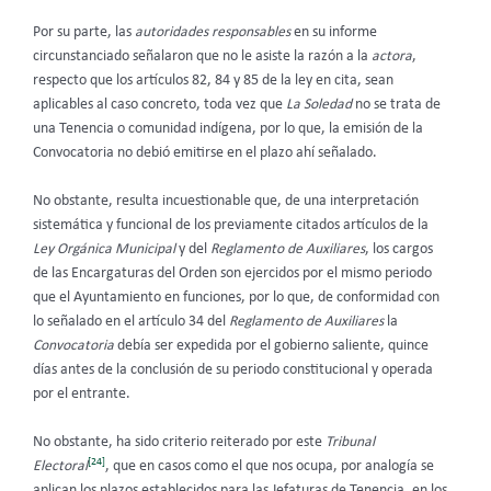
Por su parte, las
autoridades responsables
en su informe
circunstanciado señalaron que no le asiste la razón a la
actora
,
respecto que los artículos 82, 84 y 85 de la ley en cita, sean
aplicables al caso concreto, toda vez que
La Soledad
no se trata de
una Tenencia o comunidad indígena, por lo que, la emisión de la
Convocatoria no debió emitirse en el plazo ahí señalado.
No obstante, resulta incuestionable que, de una interpretación
sistemática y funcional de los previamente citados artículos de la
Ley Orgánica Municipal
y del
Reglamento de Auxiliares
, los cargos
de las Encargaturas del Orden son ejercidos por el mismo periodo
que el Ayuntamiento en funciones, por lo que, de conformidad con
lo señalado en el artículo 34 del
Reglamento de Auxiliares
la
Convocatoria
debía ser expedida por el gobierno saliente, quince
días antes de la conclusión de su periodo constitucional y operada
por el entrante.
No obstante, ha sido criterio reiterado por este
Tribunal
[24]
Electoral
, que en casos como el que nos ocupa, por analogía se
aplican los plazos establecidos para las Jefaturas de Tenencia, en los