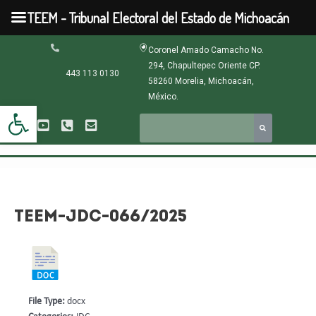
Ir
TEEM - Tribunal Electoral del Estado de Michoacán
al
contenido
Navegación
Coronel Amado Camacho No.
de
294, Chapultepec Oriente CP.
entradas
443 113 0130
58260 Morelia, Michoacán,
México.
Abrir barra de herramientas
TEEM-JDC-066/2025
File Type:
docx