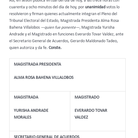
Así, en sesión pública virtual del día de hoy, a las trece horas con
cuarenta y ocho minutos del día de hoy, por
unanimidad
votos lo
resolvieron y firman quienes actualmente integran el Pleno del
Tribunal Electoral del Estado, Magistrada Presidenta Alma Rosa
Bahena Villalobos
—quien fue ponente—,
Magistrada Yurisha
Andrade y el Magistrado en funciones Everardo Tovar Valdez
,
ante
el Secretario General de Acuerdos, Gerardo Maldonado Tadeo,
quien autoriza y da fe.
Conste.
MAGISTRADA PRESIDENTA
ALMA ROSA BAHENA VILLALOBOS
MAGISTRADA
MAGISTRADO
YURISHA ANDRADE
EVERARDO TOVAR
MORALES
VALDEZ
SECRETARIO GENERAL DE ACUERDOS