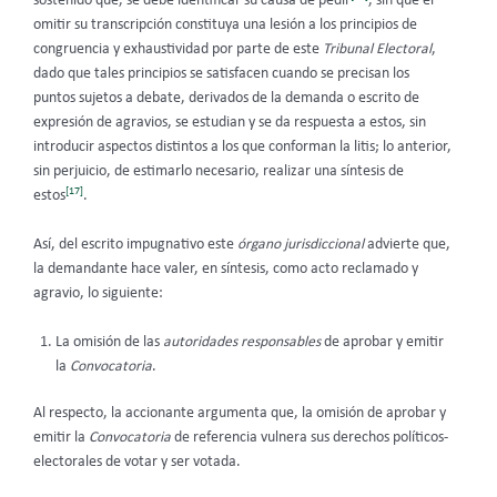
sostenido que, se debe identificar su causa de pedir
, sin que el
omitir su transcripción constituya una lesión a los principios de
congruencia y exhaustividad por parte de este
Tribunal Electoral
,
dado que tales principios se satisfacen cuando se precisan los
puntos sujetos a debate, derivados de la demanda o escrito de
expresión de agravios, se estudian y se da respuesta a estos, sin
introducir aspectos distintos a los que conforman la litis; lo anterior,
sin perjuicio, de estimarlo necesario, realizar una síntesis de
[17]
estos
.
Así, del escrito impugnativo este
órgano jurisdiccional
advierte que,
la demandante hace valer, en síntesis, como acto reclamado y
agravio, lo siguiente:
La omisión de las
autoridades responsables
de aprobar y emitir
la
Convocatoria
.
Al respecto, la accionante argumenta que, la omisión de aprobar y
emitir la
Convocatoria
de referencia vulnera sus derechos políticos-
electorales de votar y ser votada.