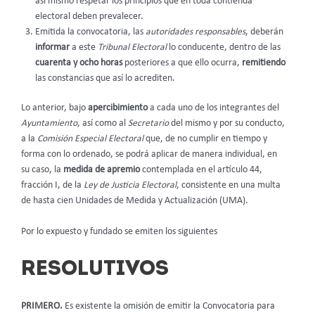
así mismo respetar los principios que en toda contienda
electoral deben prevalecer.
Emitida la convocatoria, las
autoridades responsables
, deberán
informar
a este
Tribunal Electoral
lo conducente, dentro de las
cuarenta y ocho horas
posteriores a que ello ocurra,
remitiendo
las constancias que así lo acrediten.
Lo anterior, bajo
apercibimiento
a cada uno de los integrantes del
Ayuntamiento
, así como al
Secretario
del mismo y por su conducto,
a la
Comisión Especial Electoral
que, de no cumplir en tiempo y
forma con lo ordenado, se podrá aplicar de manera individual, en
su caso, la
medida de apremio
contemplada en el artículo 44,
fracción I, de la
Ley de Justicia Electoral
, consistente en una multa
de hasta cien Unidades de Medida y Actualización (UMA).
Por lo expuesto y fundado se emiten los siguientes
RESOLUTIVOS
PRIMERO.
Es existente la omisión de emitir la Convocatoria para