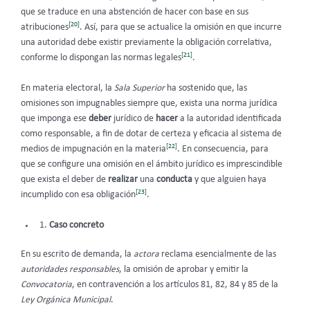
que se traduce en una abstención de hacer con base en sus
[20]
atribuciones
. Así, para que se actualice la omisión en que incurre
una autoridad debe existir previamente la obligación correlativa,
[21]
conforme lo dispongan las normas legales
.
En materia electoral, la
Sala Superior
ha sostenido que, las
omisiones son impugnables siempre que, exista una norma jurídica
que imponga ese
deber
jurídico de
hacer
a la autoridad identificada
como responsable, a fin de dotar de certeza y eficacia al sistema de
[22]
medios de impugnación en la materia
. En consecuencia, para
que se configure una omisión en el ámbito jurídico es imprescindible
que exista el deber de
realizar
una
conducta
y que alguien haya
[23]
incumplido con esa obligación
.
Caso concreto
En su escrito de demanda, la
actora
reclama esencialmente de las
autoridades responsables
, la omisión de aprobar y emitir la
Convocatoria
, en contravención a los artículos 81, 82, 84 y 85 de la
Ley Orgánica Municipal
.