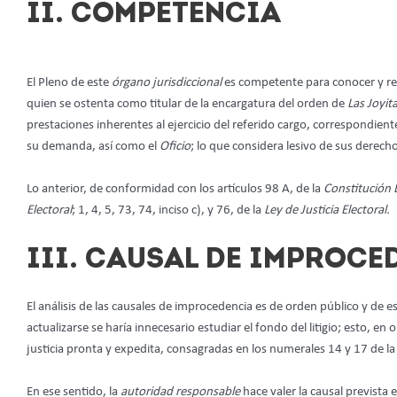
II. COMPETENCIA
El Pleno de este
órgano jurisdiccional
es competente para conocer y re
quien se ostenta como titular de la encargatura del orden de
Las Joyit
prestaciones inherentes al ejercicio del referido cargo, correspondient
su demanda, así como el
Oficio
; lo que considera lesivo de sus derecho
Lo anterior, de conformidad con los artículos 98 A, de la
Constitución 
Electoral
; 1, 4, 5, 73, 74, inciso c), y 76, de la
Ley de Justicia Electoral.
III.
CAUSAL DE IMPROCE
El análisis de las causales de improcedencia es de orden público y de 
actualizarse se haría innecesario estudiar el fondo del litigio; esto, e
justicia pronta y expedita, consagradas en los numerales 14 y 17 de l
En ese sentido, la
autoridad responsable
hace valer
la causal prevista e