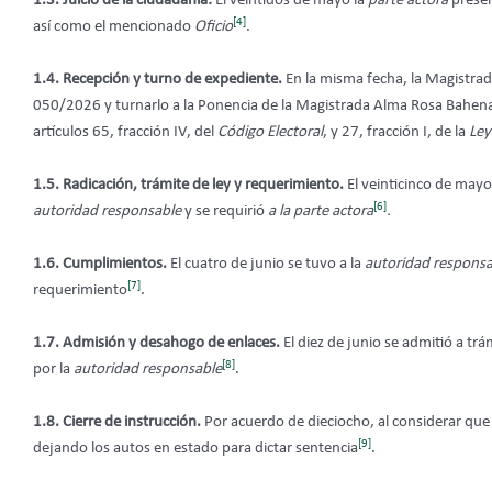
1.3. Juicio de la ciudadanía
.
El veintidós de mayo la
parte actora
prese
[4]
así como el mencionado
Oficio
.
1.4. Recepción y turno de expediente.
En la misma fecha, la Magistrad
050/2026 y turnarlo a la Ponencia de la Magistrada Alma Rosa Bahena Vi
artículos 65, fracción IV, del
Código Electoral
, y 27, fracción I, de la
Ley
1.5. Radicación, trámite de ley y requerimiento.
El veinticinco de mayo 
[6]
autoridad responsable
y se requirió
a la parte actora
.
1.6. Cumplimientos.
El cuatro de junio se tuvo a la
autoridad responsa
[7]
requerimiento
.
1.7. Admisión y desahogo de enlaces.
El diez de junio se admitió a tr
[8]
por la
autoridad responsable
.
1.8. Cierre de instrucción.
Por acuerdo de dieciocho, al considerar que
[9]
dejando los autos en estado para dictar sentencia
.