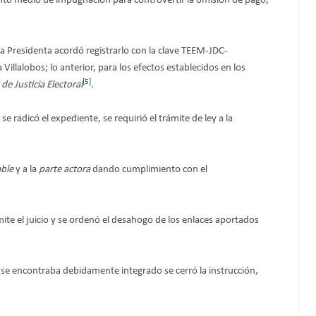
ntó medio de impugnación para controvertir la omisión de pago,
a Presidenta acordó registrarlo con la clave TEEM-JDC-
llalobos; lo anterior, para los efectos establecidos en los
[5]
 de Justicia Electoral
.
se radicó el expediente, se requirió el trámite de ley a la
ble
y a la
parte actora
dando cumplimiento con el
ámite el juicio y se ordenó el desahogo de los enlaces aportados
 se encontraba debidamente integrado se cerró la instrucción,