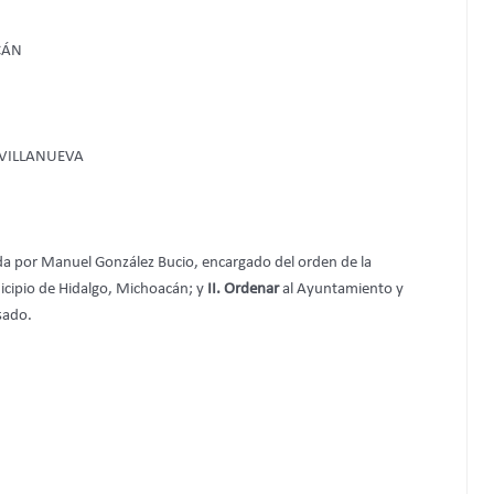
CÁN
 VILLANUEVA
a por Manuel González Bucio, encargado del orden de la
icipio de Hidalgo, Michoacán; y
II. Ordenar
al Ayuntamiento y
sado.