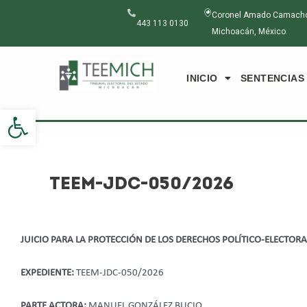
Ir
Navegación
Coronel Amado Camacho N
al
de
443 113 0130
Michoacán, México.
contenido
entradas
INICIO
SENTENCIAS
Abrir barra de herramientas
TEEM-JDC-050/2026
JUICIO PARA LA PROTECCIÓN DE LOS DERECHOS POLÍTICO-ELECTOR
EXPEDIENTE:
TEEM-JDC-050/2026
PARTE ACTORA:
MANUEL GONZÁLEZ BUCIO