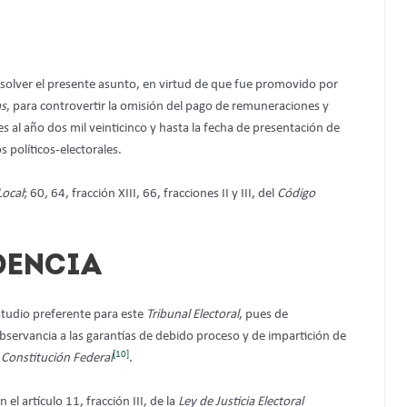
solver el presente asunto, en virtud de que fue promovido por
as
,
para controvertir la omisión del pago de remuneraciones y
es al año dos mil veinticinco y hasta la fecha de presentación de
s políticos-electorales.
Local
; 60, 64, fracción XIII, 66, fracciones II y III, del
Código
DENCIA
estudio preferente para este
Tribunal Electoral
, pues de
n observancia a las garantías de debido proceso y de impartición de
[10]
a
Constitución Federal
.
n el artículo 11, fracción III, de la
Ley de Justicia Electoral