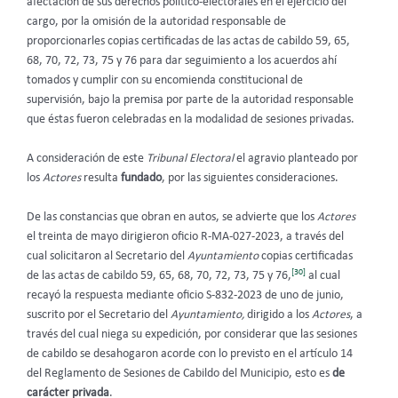
afectación de sus derechos político-electorales en el ejercicio del
cargo, por la omisión de la autoridad responsable de
proporcionarles copias certificadas de las actas de cabildo 59, 65,
68, 70, 72, 73, 75 y 76 para dar seguimiento a los acuerdos ahí
tomados y cumplir con su encomienda constitucional de
supervisión, bajo la premisa por parte de la autoridad responsable
que éstas fueron celebradas en la modalidad de sesiones privadas.
A consideración de este
Tribunal Electoral
el agravio planteado por
los
Actores
resulta
fundado
, por las siguientes consideraciones.
De las constancias que obran en autos, se advierte que los
Actores
el treinta de mayo dirigieron oficio R-MA-027-2023, a través del
cual solicitaron al Secretario del
Ayuntamiento
copias certificadas
[30]
de las actas de cabildo 59, 65, 68, 70, 72, 73, 75 y 76,
al cual
recayó la respuesta mediante oficio S-832-2023 de uno de junio,
suscrito por el Secretario del
Ayuntamiento,
dirigido a los
Actores
, a
través del cual niega su expedición, por considerar que las sesiones
de cabildo se desahogaron acorde con lo previsto en el artículo 14
del Reglamento de Sesiones de Cabildo del Municipio, esto es
de
carácter privada
.