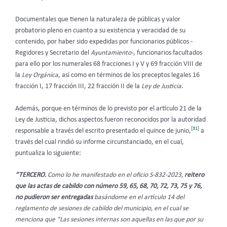
Documentales que tienen la naturaleza de públicas y valor
probatorio pleno en cuanto a su existencia y veracidad de su
contenido, por haber sido expedidas por funcionarios públicos -
Regidores y Secretario del
Ayuntamiento-
, funcionarios facultados
para ello por los numerales 68 fracciones I y V y 69 fracción VIII de
la
Ley Orgánica
, así como en términos de los preceptos legales 16
fracción I, 17 fracción III, 22 fracción II de la
Ley de Justicia
.
Además, porque en términos de lo previsto por el artículo 21 de la
Ley de Justicia, dichos aspectos fueron reconocidos por la autoridad
[31]
responsable a través del escrito presentado el quince de junio,
a
través del cual rindió su informe circunstanciado, en el cual,
puntualiza lo siguiente:
“TERCERO.
Como lo he manifestado en el oficio S-832-2023,
reitero
que las actas de cabildo con número 59, 65, 68, 70, 72, 73, 75 y 76,
no pudieron ser entregadas
basándome en el artículo 14 del
reglamento de sesiones de cabildo del municipio, en el cual se
menciona que “Las sesiones internas son aquellas en las que por su