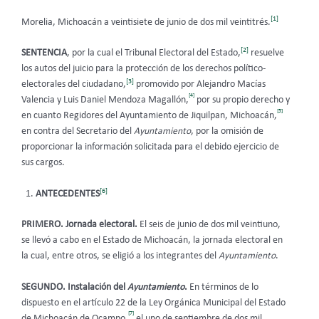
[1]
Morelia, Michoacán a veintisiete de junio de dos mil veintitrés.
[2]
SENTENCIA
, por la cual el Tribunal Electoral del Estado,
resuelve
los autos del juicio para la protección de los derechos político-
[3]
electorales del ciudadano,
promovido por Alejandro Macías
[4]
Valencia y Luis Daniel Mendoza Magallón,
por su propio derecho y
[5]
en cuanto Regidores del Ayuntamiento de Jiquilpan, Michoacán,
en contra del Secretario del
Ayuntamiento
, por la omisión de
proporcionar la información solicitada para el debido ejercicio de
sus cargos.
[6]
ANTECEDENTES
PRIMERO. Jornada electoral.
El seis de junio de dos mil veintiuno,
se llevó a cabo en el Estado de Michoacán, la jornada electoral en
la cual, entre otros, se eligió a los integrantes del
Ayuntamiento
.
SEGUNDO. Instalación del
Ayuntamiento
.
En términos de lo
dispuesto en el artículo 22 de la Ley Orgánica Municipal del Estado
[7]
de Michoacán de Ocampo,
el uno de septiembre de dos mil