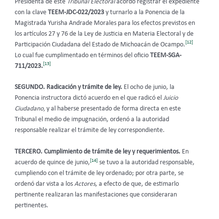
Presidenta de este
Tribunal Electoral
acordó registrar el expediente
con la clave
TEEM-JDC-022/2023
y turnarlo a la Ponencia de la
Magistrada Yurisha Andrade Morales para los efectos previstos en
los artículos 27 y 76 de la Ley de Justicia en Materia Electoral y de
[12]
Participación Ciudadana del Estado de Michoacán de Ocampo.
Lo cual fue cumplimentado en términos del oficio
TEEM-SGA-
[13]
711/2023.
SEGUNDO. Radicación y trámite de ley.
El ocho de junio, la
Ponencia instructora dictó acuerdo en el que radicó el
Juicio
Ciudadano,
y al haberse presentado de forma directa en este
Tribunal el medio de impugnación, ordenó a la autoridad
responsable realizar el trámite de ley correspondiente.
TERCERO. Cumplimiento de trámite de ley y requerimientos.
En
[14]
acuerdo de quince de junio,
se tuvo a la autoridad responsable,
cumpliendo con el trámite de ley ordenado; por otra parte, se
ordenó dar vista a los
Actores
, a efecto de que, de estimarlo
pertinente realizaran las manifestaciones que consideraran
pertinentes.