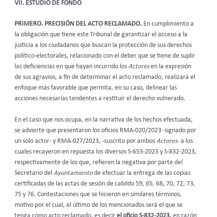
VII. ESTUDIO DE FONDO
PRIMERO. PRECISIÓN DEL ACTO RECLAMADO.
En cumplimiento a
la obligación que tiene este Tribunal de garantizar el acceso a la
justicia a los ciudadanos que buscan la protección de sus derechos
político-electorales, relacionado con el deber que se tiene de suplir
las deficiencias en que hayan incurrido los
Actores
en la expresión
de sus agravios, a fin de determinar el acto reclamado, realizará el
enfoque más favorable que permita, en su caso, delinear las
acciones necesarias tendentes a restituir el derecho vulnerado.
En el caso que nos ocupa, en la narrativa de los hechos efectuada,
se advierte que presentaron los oficios RMA-020/2023 -signado por
un solo actor- y RMA-027/2023, -suscrito por ambos
Actores-
a los
cuales recayeron en repuesta los diversos S-653-2023 y S-832-2023,
respectivamente de los que, refieren la negativa por parte del
Secretario del
Ayuntamiento
de efectuar la entrega de las copias
certificadas de las actas de sesión de cabildo 59, 65, 68, 70, 72, 73,
75 y 76. Contestaciones que se hicieron en similares términos,
motivo por el cual, el último de los mencionados será el que se
tenga como acto reclamado, es decir
el oficio S-832-2023,
en razón