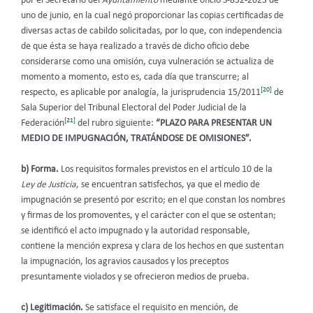
por el Secretario del
Ayuntamiento
mediante oficio S-832-2023 de
uno de junio, en la cual negó proporcionar las copias certificadas de
diversas actas de cabildo solicitadas, por lo que, con independencia
de que ésta se haya realizado a través de dicho oficio debe
considerarse como una omisión, cuya vulneración se actualiza de
momento a momento, esto es, cada día que transcurre; al
[20]
respecto, es aplicable por analogía, la jurisprudencia 15/2011
de
Sala Superior del Tribunal Electoral del Poder Judicial de la
[21]
Federación
del rubro siguiente:
“PLAZO PARA PRESENTAR UN
MEDIO DE IMPUGNACIÓN, TRATÁNDOSE DE OMISIONES”.
b) Forma.
Los requisitos formales previstos en el artículo 10 de la
Ley de Justicia
, se encuentran satisfechos, ya que el medio de
impugnación se presentó por escrito; en el que constan los nombres
y firmas de los promoventes, y el carácter con el que se ostentan;
se identificó el acto impugnado y la autoridad responsable,
contiene la mención expresa y clara de los hechos en que sustentan
la impugnación, los agravios causados y los preceptos
presuntamente violados y se ofrecieron medios de prueba.
c) Legitimación.
Se satisface el requisito en mención, de