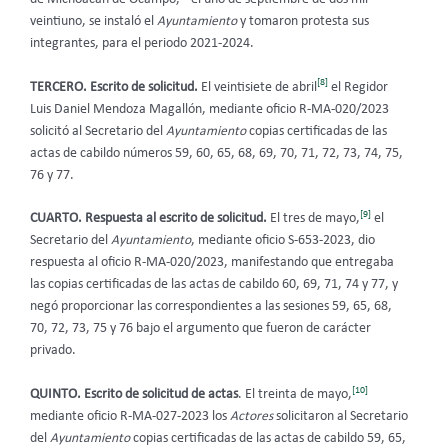
veintiuno, se instaló el
Ayuntamiento
y tomaron protesta sus
integrantes, para el periodo 2021-2024.
[8]
TERCERO. Escrito de solicitud.
El veintisiete de abril
el Regidor
Luis Daniel Mendoza Magallón, mediante oficio R-MA-020/2023
solicitó al Secretario del
Ayuntamiento
copias certificadas de las
actas de cabildo números 59, 60, 65, 68, 69, 70, 71, 72, 73, 74, 75,
76 y 77.
[9]
CUARTO. Respuesta al escrito de solicitud.
El tres de mayo,
el
Secretario del
Ayuntamiento
, mediante oficio S-653-2023, dio
respuesta al oficio R-MA-020/2023, manifestando que entregaba
las copias certificadas de las actas de cabildo 60, 69, 71, 74 y 77, y
negó proporcionar las correspondientes a las sesiones 59, 65, 68,
70, 72, 73, 75 y 76 bajo el argumento que fueron de carácter
privado.
[10]
QUINTO. Escrito de solicitud de actas
. El treinta de mayo,
mediante oficio R-MA-027-2023 los
Actores
solicitaron al Secretario
del
Ayuntamiento
copias certificadas de las actas de cabildo
59, 65,