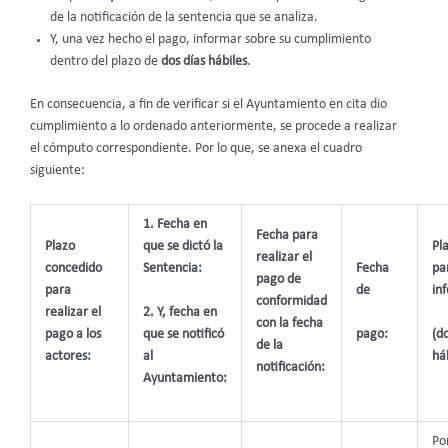
de la notificación de la sentencia que se analiza.
Y, una vez hecho el pago, informar sobre su cumplimiento
dentro del plazo de
dos días hábiles
.
En consecuencia, a fin de verificar si el Ayuntamiento en cita dio
cumplimiento a lo ordenado anteriormente, se procede a realizar
el cómputo correspondiente. Por lo que, se anexa el cuadro
siguiente:
1. Fecha en
Fecha para
Plazo
que se dictó la
Pl
realizar el
concedido
Sentencia:
Fecha
pa
pago de
para
de
in
conformidad
2. Y, fecha en
realizar el
con la fecha
que se notificó
pago:
(do
pago a los
de la
al
háb
actores:
notificación:
Ayuntamiento:
Por