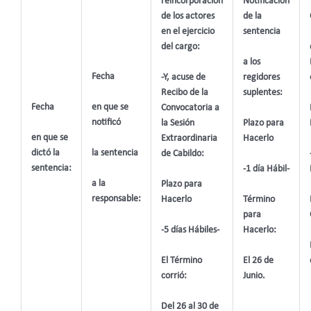
reincorporación
Notificación
de los actores
de la
en el ejercicio
sentencia
del cargo:
a los
Fecha
-Y, acuse de
regidores
Recibo de la
suplentes:
en que se
Fecha
Convocatoria a
notificó
Plazo para
la Sesión
en que se
Hacerlo
Extraordinaria
la sentencia
dictó la
de Cabildo:
sentencia:
-1 día Hábil-
a la
Plazo para
responsable:
Término
Hacerlo
para
Hacerlo:
-5 días Hábiles-
El 26 de
El Término
Junio.
corrió:
Del 26 al 30 de