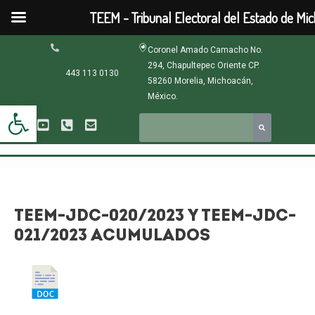
Ir
TEEM - Tribunal Electoral del Estado de Mi
al
contenido
Navegación
Coronel Amado Camacho No.
de
294, Chapultepec Oriente CP.
entradas
443 113 0130
58260 Morelia, Michoacán,
México.
Abrir barra de herramientas
TEEM-JDC-020/2023 Y TEEM-JDC-
021/2023 ACUMULADOS