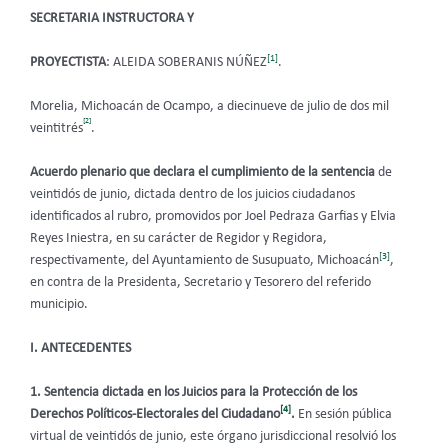
SECRETARIA INSTRUCTORA Y
[1]
PROYECTISTA
: ALEIDA SOBERANIS NÚÑEZ
.
Morelia, Michoacán de Ocampo, a diecinueve de julio de dos mil
[2]
veintitrés
.
Acuerdo plenario que declara el cumplimiento de la sentencia
de
veintidós de junio, dictada dentro de los
juicios ciudadanos
identificados al rubro, promovidos
por Joel Pedraza Garfias y Elvia
Reyes Iniestra, en su carácter de Regidor y Regidora,
[3]
respectivamente, del Ayuntamiento de Susupuato, Michoacán
,
en contra de la Presidenta, Secretario y Tesorero del referido
municipio.
I. ANTECEDENTES
1.
Sentencia dictada en los Juicios para la Protección de los
[4]
Derechos Políticos-Electorales del Ciudadano
.
En sesión pública
virtual de
veintidós de junio, este órgano jurisdiccional resolvió los