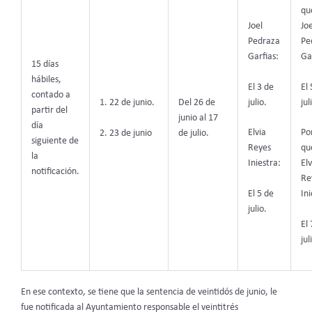
qu
Joel
Joe
Pedraza
Pe
Garfias:
Ga
15 días
hábiles,
El 3 de
El 
contado a
julio.
jul
1. 22 de junio.
Del 26 de
partir del
junio al 17
día
Elvia
Por
2. 23 de junio
de julio.
siguiente de
Reyes
qu
la
Iniestra:
Elv
notificación.
Re
El 5 de
Ini
julio.
El 
jul
En ese contexto, se tiene que la sentencia de veintidós de junio, le
fue notificada al Ayuntamiento responsable el veintitrés