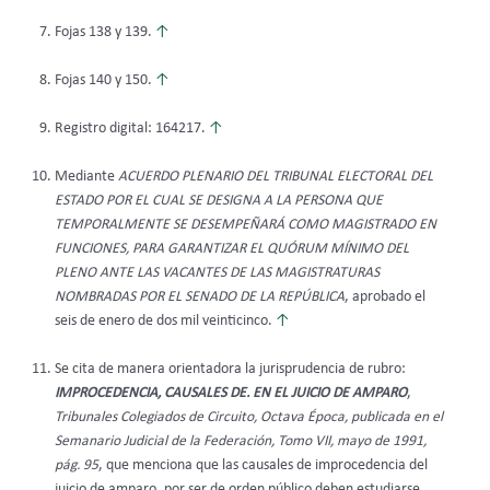
Fojas 138 y 139.
↑
Fojas 140 y 150.
↑
Registro digital: 164217.
↑
Mediante
ACUERDO PLENARIO DEL TRIBUNAL ELECTORAL DEL
ESTADO POR EL CUAL SE DESIGNA A LA PERSONA QUE
TEMPORALMENTE SE DESEMPEÑARÁ COMO MAGISTRADO EN
FUNCIONES, PARA GARANTIZAR EL QUÓRUM MÍNIMO DEL
PLENO ANTE LAS VACANTES DE LAS MAGISTRATURAS
NOMBRADAS POR EL SENADO DE LA REPÚBLICA
, aprobado el
seis de enero de dos mil veinticinco.
↑
Se cita de manera orientadora la jurisprudencia de rubro:
IMPROCEDENCIA, CAUSALES DE. EN EL JUICIO DE AMPARO
,
Tribunales Colegiados de Circuito, Octava Época, publicada en el
Semanario Judicial de la Federación, Tomo VII, mayo de 1991,
pág. 95
, que menciona que las causales de improcedencia del
juicio de amparo, por ser de orden público deben estudiarse