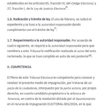
establecidos en los artículos 65, fracción IV, del
Código Electoral
, y
[6]
27, fracción I, de la
Ley de Justicia Electoral
.
1.6. Radicación y trámite de ley.
El uno de febrero, se radicó el
expediente y se tuvo a la
autoridad responsable
dando
[7]
cumplimiento con el trámite de ley
.
1.7. Requerimiento a la autoridad responsable.
Por acuerdo de
cuatro siguiente, se requirió a la
autoridad responsable
para que
remitiera a este
Tribunal
la notificación realizada al
actor
del acto
[8]
reclamado, lo que se tuvo cumplido en auto de seis posterior
.
II. COMPETENCIA
El Pleno de este
Tribunal Electoral
es competente para conocer y
resolver el presente medio de impugnación, por tratarse de un
juicio de la ciudadanía
, interpuesto por la
parte actora
, por propio
derecho, en cuanto candidato propietario a la
Jefatura de
Tenencia
, en contra de la resolución dictada por el
Ayuntamiento
en el recurso de impugnación ELECTORAL-001/2024, en la que