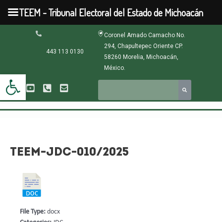
Ir
TEEM - Tribunal Electoral del Estado de Michoacán
al
contenido
Navegación
Coronel Amado Camacho No.
de
294, Chapultepec Oriente CP.
entradas
443 113 0130
58260 Morelia, Michoacán,
México.
Abrir barra de herramientas
TEEM-JDC-010/2025
File Type:
docx