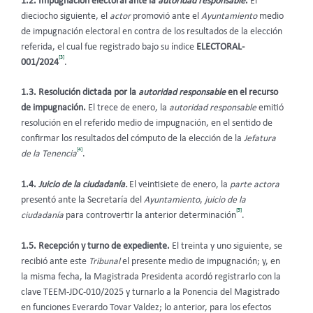
1.2. Impugnación electoral ante la
autoridad responsable
.
El
dieciocho siguiente, el
actor
promovió ante el
Ayuntamiento
medio
de impugnación electoral en contra de los resultados de la elección
referida, el cual fue registrado bajo su índice
ELECTORAL-
[3]
001/2024
.
1.3. Resolución dictada por la
autoridad responsable
en el recurso
de impugnación.
El trece de enero, la
autoridad responsable
emitió
resolución en el referido medio de impugnación, en el sentido de
confirmar los resultados del cómputo de la elección de la
Jefatura
[4]
de la Tenencia
.
1.4.
Juicio de la ciudadanía.
El veintisiete de enero, la
parte actora
presentó ante la Secretaría del
Ayuntamiento
,
juicio de la
[5]
ciudadanía
para controvertir la anterior determinación
.
1.5. Recepción y turno de expediente.
El treinta y uno siguiente, se
recibió ante este
Tribunal
el presente medio de impugnación; y, en
la misma fecha, la Magistrada Presidenta acordó registrarlo con la
clave TEEM-JDC-010/2025 y turnarlo a la Ponencia del Magistrado
en funciones Everardo Tovar Valdez; lo anterior, para los efectos