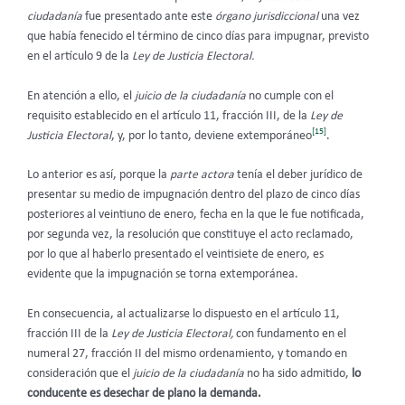
ciudadanía
fue presentado ante este
órgano jurisdiccional
una vez
que había fenecido el término de cinco días para impugnar, previsto
en el artículo 9 de la
Ley de Justicia Electoral.
En atención a ello, el
juicio de la ciudadanía
no cumple con el
requisito establecido en el artículo 11, fracción III, de la
Ley de
[15]
Justicia Electoral
, y, por lo tanto, deviene extemporáneo
.
Lo anterior es así, porque la
parte actora
tenía el deber jurídico de
presentar su medio de impugnación dentro del plazo de cinco días
posteriores al veintiuno de enero, fecha en la que le fue notificada,
por segunda vez, la resolución que constituye el acto reclamado,
por lo que al haberlo presentado el veintisiete de enero, es
evidente que la impugnación se torna extemporánea.
En consecuencia, al actualizarse lo dispuesto en el artículo 11,
fracción III de la
Ley de Justicia Electoral,
con fundamento en el
numeral 27, fracción II del mismo ordenamiento, y tomando en
consideración que el
juicio de la ciudadanía
no ha sido admitido,
lo
conducente es desechar de plano la demanda.