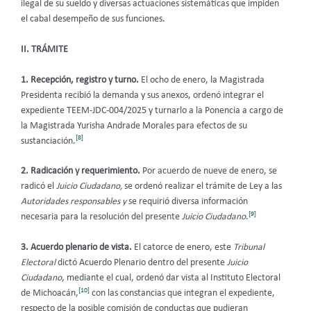
ilegal de su sueldo y diversas actuaciones sistemáticas que impiden
el cabal desempeño de sus funciones.
II. TRÁMITE
1. Recepción, registro y turno.
El ocho de enero, la Magistrada
Presidenta recibió la demanda y sus anexos, ordenó integrar el
expediente TEEM-JDC-004/2025 y turnarlo a la Ponencia a cargo de
la Magistrada Yurisha Andrade Morales para efectos de su
[8]
sustanciación.
2. Radicación y requerimiento.
Por acuerdo de nueve de enero, se
radicó el
Juicio Ciudadano,
se ordenó realizar el trámite de Ley a las
Autoridades responsables y
se requirió diversa información
[9]
necesaria para la resolución del presente
Juicio Ciudadano
.
3. Acuerdo plenario de vista.
El catorce de enero, este
Tribunal
Electoral
dictó Acuerdo Plenario dentro del presente
Juicio
Ciudadano
, mediante el cual, ordenó dar vista al Instituto Electoral
[10]
de Michoacán,
con las constancias que integran el expediente,
respecto de la posible comisión de conductas que pudieran