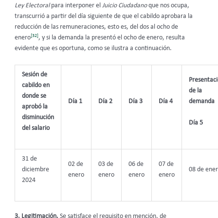
Ley Electoral
para interponer el
Juicio Ciudadano
que nos ocupa,
transcurrió a partir del día siguiente de que el cabildo aprobara la
reducción de las remuneraciones, esto es, del dos al ocho de
[32]
enero
,
y si la demanda la presentó el ocho de enero, resulta
evidente que es oportuna, como se ilustra a continuación.
Sesión de
Presentac
cabildo en
de la
donde se
Día 1
Día 2
Día 3
Día 4
demanda
aprobó la
disminución
Día 5
del salario
31 de
02 de
03 de
06 de
07 de
diciembre
08 de ene
enero
enero
enero
enero
2024
3. Legitimación.
Se satisface el requisito en mención, de