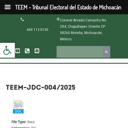
Ir
TEEM - Tribunal Electoral del Estado de Michoacán
al
contenido
Navegación
Coronel Amado Camacho No.
de
294, Chapultepec Oriente CP.
entradas
443 113 0130
58260 Morelia, Michoacán,
México.
Abrir barra de herramientas
TEEM-JDC-004/2025
File Type:
docx