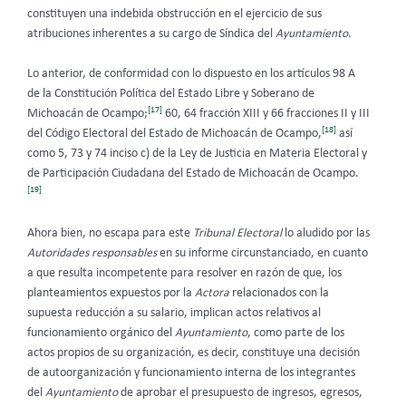
constituyen una indebida obstrucción en el ejercicio de sus
atribuciones inherentes a su cargo de Síndica del
Ayuntamiento
.
Lo anterior, de conformidad con lo dispuesto en los artículos 98 A
de la Constitución Política del Estado Libre y Soberano de
[17]
Michoacán de Ocampo;
60, 64 fracción XIII y 66 fracciones II y III
[18]
del Código Electoral del Estado de Michoacán de Ocampo,
así
como 5, 73 y 74 inciso c) de la Ley de Justicia en Materia Electoral y
de Participación Ciudadana del Estado de Michoacán de Ocampo.
[19]
Ahora bien, no escapa para este
Tribunal Electoral
lo aludido por las
Autoridades responsables
en su informe circunstanciado, en cuanto
a que resulta incompetente para resolver en razón de que, los
planteamientos expuestos por la
Actora
relacionados con la
supuesta reducción a su salario, implican actos relativos al
funcionamiento orgánico del
Ayuntamiento
, como parte de los
actos propios de su organización, es decir, constituye una decisión
de autoorganización y funcionamiento interna de los integrantes
del
Ayuntamiento
de aprobar el presupuesto de ingresos, egresos,