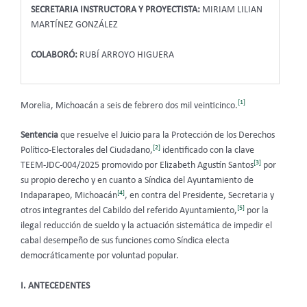
SECRETARIA INSTRUCTORA Y PROYECTISTA:
MIRIAM LILIAN
MARTÍNEZ GONZÁLEZ
COLABORÓ:
RUBÍ ARROYO HIGUERA
[1]
Morelia, Michoacán a seis de febrero dos mil veinticinco.
Sentencia
que resuelve el Juicio para la Protección de los Derechos
[2]
Político-Electorales del Ciudadano,
identificado con la clave
[3]
TEEM-JDC-004/2025 promovido por Elizabeth Agustín Santos
por
su propio derecho y en cuanto a Síndica del Ayuntamiento de
[4]
Indaparapeo, Michoacán
, en contra del Presidente, Secretaria y
[5]
otros integrantes del Cabildo del referido Ayuntamiento,
por la
ilegal reducción de sueldo y la actuación sistemática de impedir el
cabal desempeño de sus funciones como Síndica electa
democráticamente por voluntad popular.
I. ANTECEDENTES