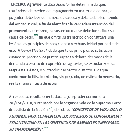
TERCERO. Agravios.
La
Sala Superior
ha determinado que,
tratándose de medios de impugnación en materia electoral, el
juzgador debe leer de manera cuidadosa y detallada el contenido
del escrito inicial, a fin de identificar la verdadera intención del
promovente, asimismo, ha sostenido que se debe identificar su
[36]
causa de pedir,
sin que omitir su transcripción constituya una
lesión a los principios de congruencia y exhaustividad por parte de
este
Tribunal Electoral
, dado que tales principios se satisfacen
cuando se precisan los puntos sujetos a debate derivados de la
demanda o escrito de expresión de agravios, se estudian y se da
respuesta a éstos, sin introducir aspectos distintos a los que
conforman la litis, lo anterior, sin perjuicio, de estimarlo necesario,
realizar una síntesis de éstos.
Al respecto, resulta orientadora la jurisprudencia número
2ª./J.58/2010, sustentada por la Segunda Sala de la Suprema Corte
[37]
de Justicia de la Nación
, de rubro:
“CONCEPTOS DE VIOLACIÓN O
AGRAVIOS. PARA CUMPLIR CON LOS PRINCIPIOS DE CONGRUENCIA Y
EXHAUSTIVIDAD EN LAS SENTENCIAS DE AMPARO ES INNECESARIA
[38]
SU TRANSCRIPCIÓN”.