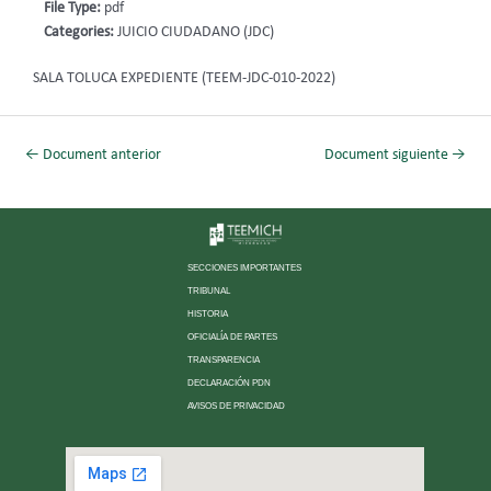
File Type:
pdf
Categories:
JUICIO CIUDADANO (JDC)
SALA TOLUCA EXPEDIENTE (TEEM-JDC-010-2022)
←
Document anterior
Document siguiente
→
SECCIONES IMPORTANTES
TRIBUNAL
HISTORIA
OFICIALÍA DE PARTES
TRANSPARENCIA
DECLARACIÓN PDN
AVISOS DE PRIVACIDAD