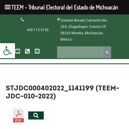
Ir
TEEM - Tribunal Electoral del Estado de Michoacán
al
contenido
Navegación
Coronel Amado Camacho No.
de
294, Chapultepec Oriente CP.
entradas
443 113 0130
58260 Morelia, Michoacán,
México.
Abrir barra de herramientas
STJDC000402022_1141199 (TEEM-
JDC-010-2022)