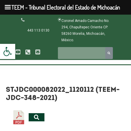
Ir
TEEM - Tribunal Electoral del Estado de Michoacán
al
contenido
Navegación
Coronel Amado Camacho No.
de
294, Chapultepec Oriente CP.
entradas
443 113 0130
58260 Morelia, Michoacán,
México.
Abrir barra de herramientas
STJDC000082022_1120112 (TEEM-
JDC-348-2021)