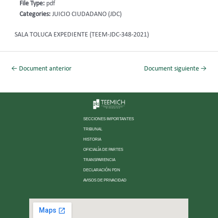
File Type:
pdf
Categories:
JUICIO CIUDADANO (JDC)
SALA TOLUCA EXPEDIENTE (TEEM-JDC-348-2021)
←
Document anterior
Document siguiente
→
SECCIONES IMPORTANTES
TRIBUNAL
HISTORIA
OFICIALÍA DE PARTES
TRANSPARENCIA
DECLARACIÓN PDN
AVISOS DE PRIVACIDAD