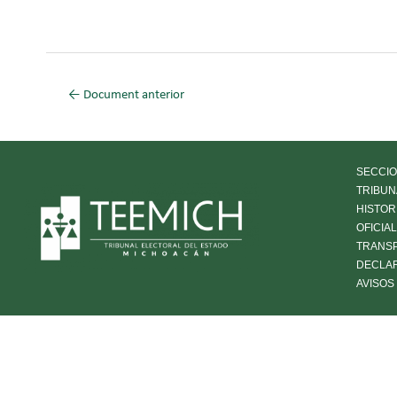
←
Document anterior
SECCIO
TRIBUN
HISTOR
OFICIA
TRANS
DECLA
AVISOS