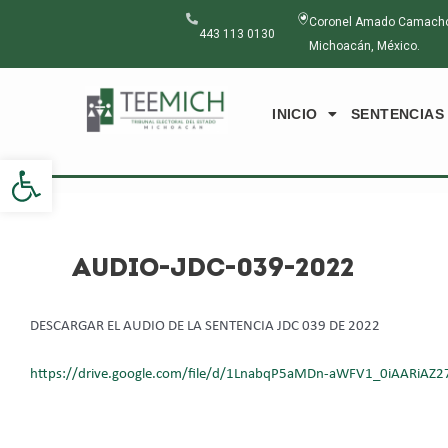
Ir
Navegación
Coronel Amado Camacho N
al
de
443 113 0130
Michoacán, México.
contenido
entradas
INICIO
SENTENCIAS
Abrir barra de herramientas
AUDIO-JDC-039-2022
DESCARGAR EL AUDIO DE LA SENTENCIA JDC 039 DE 2022
https://drive.google.com/file/d/1LnabqP5aMDn-aWFV1_0iAARiAZ2