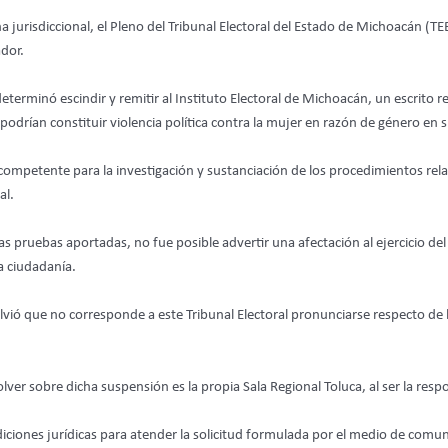
a jurisdiccional, el Pleno del Tribunal Electoral del Estado de Michoacán (
ador.
terminó escindir y remitir al Instituto Electoral de Michoacán, un escrito r
drían constituir violencia política contra la mujer en razón de género en s
competente para la investigación y sustanciación de los procedimientos rela
al.
las pruebas aportadas, no fue posible advertir una afectación al ejercicio del 
la ciudadanía.
ó que no corresponde a este Tribunal Electoral pronunciarse respecto de 
ver sobre dicha suspensión es la propia Sala Regional Toluca, al ser la res
iciones jurídicas para atender la solicitud formulada por el medio de comun