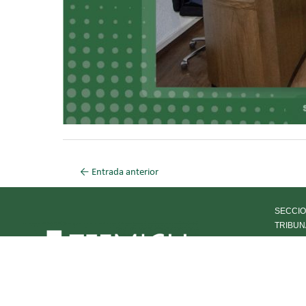
←
Entrada anterior
SECCIO
TRIBUN
HISTOR
OFICIA
TRANS
DECLA
AVISOS