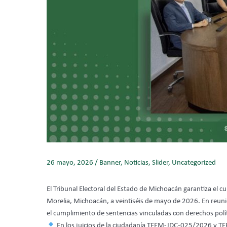
26 mayo, 2026
/
Banner
,
Noticias
,
Slider
,
Uncategorized
El Tribunal Electoral del Estado de Michoacán garantiza el 
Morelia, Michoacán, a veintiséis de mayo de 2026. En reunió
el cumplimiento de sentencias vinculadas con derechos polít
En los juicios de la ciudadanía TEEM-JDC-025/2026 y TE