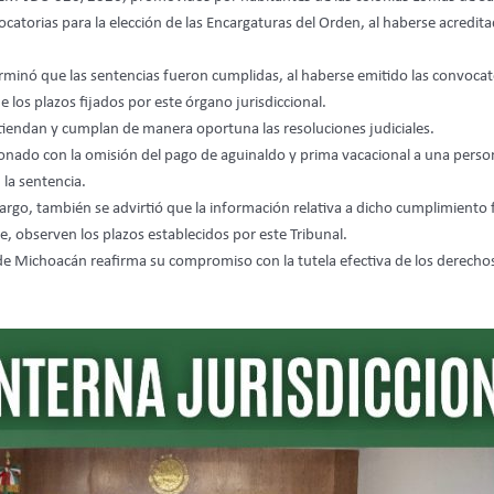
atorias para la elección de las Encargaturas del Orden, al haberse acredita
terminó que las sentencias fueron cumplidas, al haberse emitido las convoca
 los plazos fijados por este órgano jurisdiccional.
 atiendan y cumplan de manera oportuna las resoluciones judiciales.
do con la omisión del pago de aguinaldo y prima vacacional a una persona s
la sentencia.
bargo, también se advirtió que la información relativa a dicho cumplimient
, observen los plazos establecidos por este Tribunal.
 de Michoacán reafirma su compromiso con la tutela efectiva de los derechos