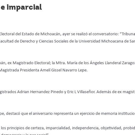
e imparcial
lectoral del Estado de Michoacán, ayer se realizó el conversatorio: “Tribuna E
Facultad de Derecho y Ciencias Sociales de la Universidad Michoacana de San
n, ex Magistrado Electoral; la Mtra. María de los Ángeles Llanderal Zarago
agistrada Presidenta Amelí Gissel Navarro Lepe.
gistrados Adrian Hernandez Pinedo y Eric L Villaseñor. Además de ex magist
e, destacó que el aniversario representa un ejercicio de memoria institucion
r los principios de certeza, imparcialidad, independencia, objetividad, probi