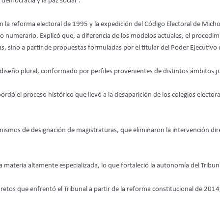
emocracia y la paz social”.
 la reforma electoral de 1995 y la expedición del Código Electoral de Mich
 numerario. Explicó que, a diferencia de los modelos actuales, el procedim
sino a partir de propuestas formuladas por el titular del Poder Ejecutivo 
n diseño plural, conformado por perfiles provenientes de distintos ámbitos ju
rdó el proceso histórico que llevó a la desaparición de los colegios elector
ismos de designación de magistraturas, que eliminaron la intervención direc
na materia altamente especializada, lo que fortaleció la autonomía del Tribuna
retos que enfrentó el Tribunal a partir de la reforma constitucional de 201