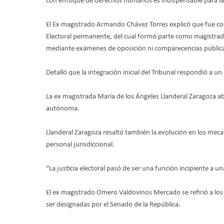
con enfoque de derechos humanos es indispensable para la d
El Ex magistrado Armando Chávez Torres explicó que fue con
Electoral permanente, del cual formó parte como magistrado
mediante exámenes de oposición ni comparecencias públicas, 
Detalló que la integración inicial del Tribunal respondió a u
La ex magistrada María de los Ángeles Llanderal Zaragoza abo
autónoma.
Llanderal Zaragoza resaltó también la evolución en los mecan
personal jurisdiccional.
“La justicia electoral pasó de ser una función incipiente a u
El ex magistrado Omero Valdovinos Mercado se refirió a los 
ser designadas por el Senado de la República.