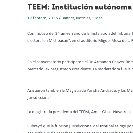
TEEM: Institución autónoma 
17 febrero, 2026
/
Banner
,
Noticias
,
Slider
Con motivo del 34 aniversario de la Instalación del Tribunal E
electoral en Michoacán”, en el auditorio Miguel Mesa de la 
En el conversatorio participaron el Dr. Armando Chávez Romá
Mercado, ex Magistrado Presidente. La moderadora fue la M
Asistieron también la Magistrada Yurisha Andrade, y los Ma
jurisdiccional.
La magistrada presidenta del TEEM, Amelí Gissel Navarro Lep
Subrayó que la función jurisdiccional del Tribunal se rige po