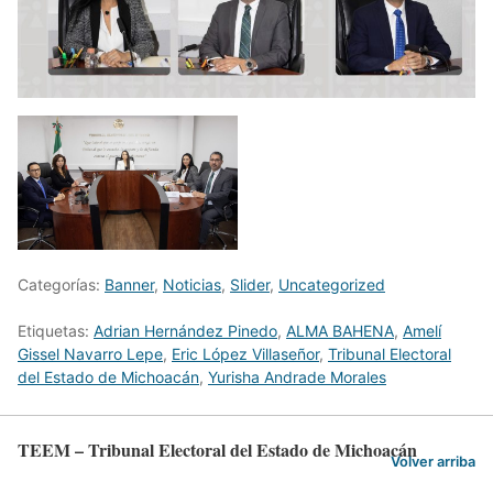
Categorías:
Banner
,
Noticias
,
Slider
,
Uncategorized
Etiquetas:
Adrian Hernández Pinedo
,
ALMA BAHENA
,
Amelí
Gissel Navarro Lepe
,
Eric López Villaseñor
,
Tribunal Electoral
del Estado de Michoacán
,
Yurisha Andrade Morales
TEEM – Tribunal Electoral del Estado de Michoacán
Volver arriba