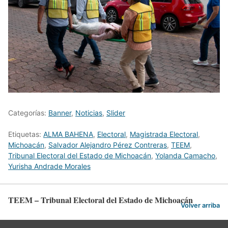
Categorías:
Banner
,
Noticias
,
Slider
Etiquetas:
ALMA BAHENA
,
Electoral
,
Magistrada Electoral
,
Michoacán
,
Salvador Alejandro Pérez Contreras
,
TEEM
,
Tribunal Electoral del Estado de Michoacán
,
Yolanda Camacho
,
Yurisha Andrade Morales
TEEM – Tribunal Electoral del Estado de Michoacán
Volver arriba