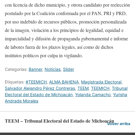
con licencia de dicho municipio, y otrora candidato por reelección
postulado por la Coalición conformada por el PAN, PRI y PRD,
por uso indebido de recursos públicos, promoción personalizada
de la imagen, violación a los principios de legalidad, equidad e
imparcialidad y difusión de propaganda gubernamental e informe
de labores fuera de los plazos legales, así como de dichos
institutos políticos por culpa in vigilando.
Categorías:
Banner
,
Noticias
,
Slider
Etiquetas:
#TEEMICH
,
ALMA BAHENA
,
Magistrada Electoral
,
Salvador Alejandro Pérez Contreras
,
TEEM
,
TEEMICH
,
Tribunal
Electoral del Estado de Michoacán
,
Yolanda Camacho
,
Yurisha
Andrade Morales
TEEM – Tribunal Electoral del Estado de Michoacán
Volver arriba