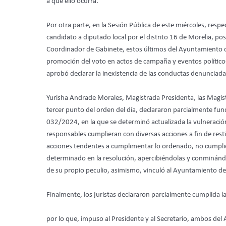
a que ello ocurra.
Por otra parte, en la Sesión Pública de este miércoles, res
candidato a diputado local por el distrito 16 de Morelia, p
Coordinador de Gabinete, estos últimos del Ayuntamiento de
promoción del voto en actos de campaña y eventos político-el
aprobó declarar la inexistencia de las conductas denunciada
Yurisha Andrade Morales, Magistrada Presidenta, las Magis
tercer punto del orden del día, declararon parcialmente fu
032/2024, en la que se determinó actualizada la vulneración
responsables cumplieran con diversas acciones a fin de rest
acciones tendentes a cumplimentar lo ordenado, no cumpliero
determinado en la resolución, apercibiéndolas y conminánd
de su propio peculio, asimismo, vinculó al Ayuntamiento de T
Finalmente, los juristas declararon parcialmente cumplida 
por lo que, impuso al Presidente y al Secretario, ambos de