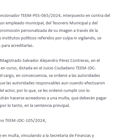
al Sancionador TEEM-PES-065/2024, interpuesto en contra del
e un empleado municipal, del Tesorero Municipal y del
promoción personalizada de su imagen a través de la
nstitutos políticos referidos por culpa in vigilando, se
 para acreditarlas.
Magistrado Salvador Alejandro Pérez Contreras, en el
 en curso, dictada en el Juicio Ciudadano TEEM-JDC-
el cargo, en consecuencia, se ordenó a las autoridades
do que las autoridades responsables aun cuando efectuaron
l actor, por lo que, se les ordenó cumplir con lo
odrán hacerse acreedores a una multa, que deberán pagar
r lo tanto, en la sentencia principal.
dadano TEEM-JDC-105/2024,
en multa, vinculando a la Secretaría de Finanzas y