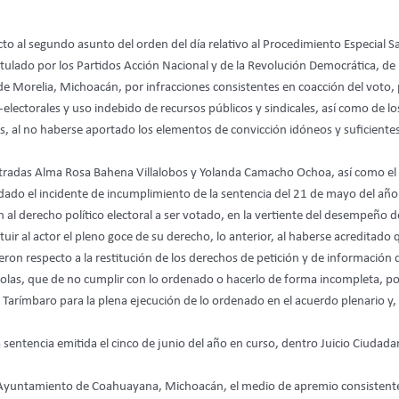
pecto al segundo asunto del orden del día relativo al Procedimiento Especi
ostulado por los Partidos Acción Nacional y de la Revolución Democrática, d
 Morelia, Michoacán, por infracciones consistentes en coacción del voto, 
ectorales y uso indebido de recursos públicos y sindicales, así como de los i
s, al no haberse aportado los elementos de convicción idóneos y suficientes
tradas Alma Rosa Bahena Villalobos y Yolanda Camacho Ochoa, así como el 
ndado el incidente de incumplimiento de la sentencia del 21 de mayo del año
 al derecho político electoral a ser votado, en la vertiente del desempeño d
ituir al actor el pleno goce de su derecho, lo anterior, al haberse acredita
n respecto a la restitución de los derechos de petición y de información de
olas, que de no cumplir con lo ordenado o hacerlo de forma incompleta, p
arímbaro para la plena ejecución de lo ordenado en el acuerdo plenario y, po
la sentencia emitida el cinco de junio del año en curso, dentro Juicio Ciu
l Ayuntamiento de Coahuayana, Michoacán, el medio de apremio consistente 