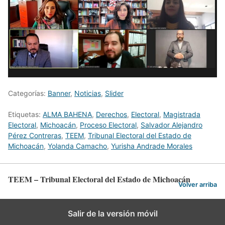
Categorías:
Banner
,
Noticias
,
Slider
Etiquetas:
ALMA BAHENA
,
Derechos
,
Electoral
,
Magistrada
Electoral
,
Michoacán
,
Proceso Electoral
,
Salvador Alejandro
Pérez Contreras
,
TEEM
,
Tribunal Electoral del Estado de
Michoacán
,
Yolanda Camacho
,
Yurisha Andrade Morales
TEEM – Tribunal Electoral del Estado de Michoacán
Volver arriba
Salir de la versión móvil