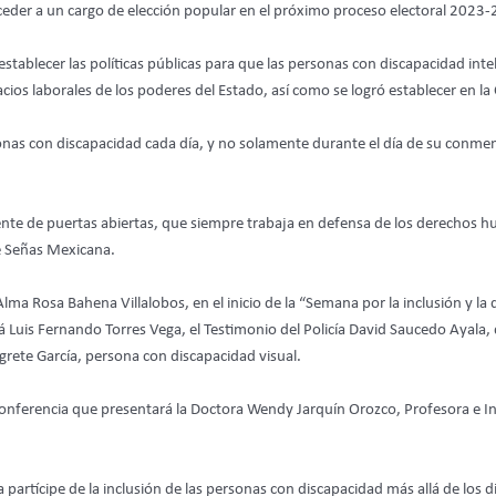
ceder a un cargo de elección popular en el próximo proceso electoral 2023
blecer las políticas públicas para que las personas con discapacidad intelec
ios laborales de los poderes del Estado, así como se logró establecer en la
sonas con discapacidad cada día, y no solamente durante el día de su conme
yente de puertas abiertas, que siempre trabaja en defensa de los derechos h
e Señas Mexicana.
 Rosa Bahena Villalobos, en el inicio de la “Semana por la inclusión y la d
 Luis Fernando Torres Vega, el Testimonio del Policía David Saucedo Ayala, 
grete García, persona con discapacidad visual.
conferencia que presentará la Doctora Wendy Jarquín Orozco, Profesora e Inve
partícipe de la inclusión de las personas con discapacidad más allá de los d