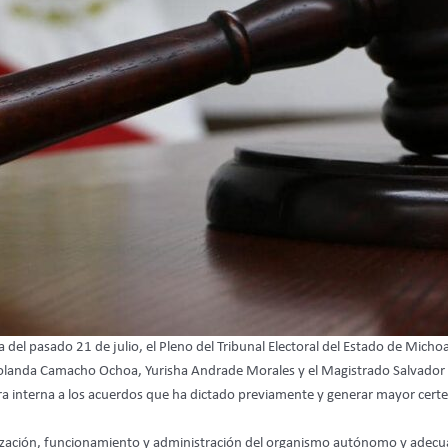
 del pasado 21 de julio, el Pleno del Tribunal Electoral del Estado de Mich
Yolanda Camacho Ochoa, Yurisha Andrade Morales y el Magistrado Salvador 
a interna a los acuerdos que ha dictado previamente y generar mayor certeza
anización, funcionamiento y administración del organismo autónomo y adecu