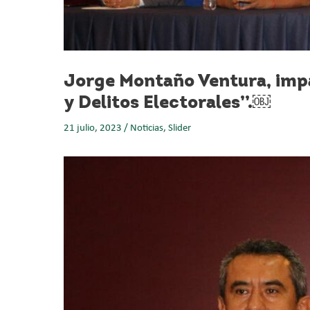
Jorge Montaño Ventura, impa
y Delitos Electorales”.￼
21 julio, 2023
/
Noticias
,
Slider