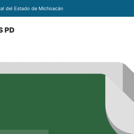
ral del Estado de Michoacán
S PD