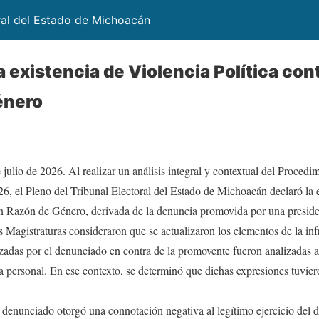
ral del Estado de Michoacán
 existencia de Violencia Política con
énero
julio de 2026. Al realizar un análisis integral y contextual del Proced
 Pleno del Tribunal Electoral del Estado de Michoacán declaró la ex
 en Razón de Género, derivada de la denuncia promovida por una preside
as Magistraturas consideraron que se actualizaron los elementos de la in
izadas por el denunciado en contra de la promovente fueron analizadas a 
 personal. En ese contexto, se determinó que dichas expresiones tuvie
 denunciado otorgó una connotación negativa al legítimo ejercicio del d