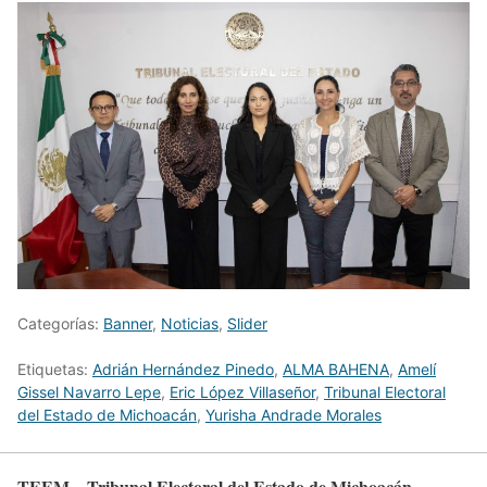
Categorías:
Banner
,
Noticias
,
Slider
Etiquetas:
Adrián Hernández Pinedo
,
ALMA BAHENA
,
Amelí
Gissel Navarro Lepe
,
Eric López Villaseñor
,
Tribunal Electoral
del Estado de Michoacán
,
Yurisha Andrade Morales
TEEM – Tribunal Electoral del Estado de Michoacán