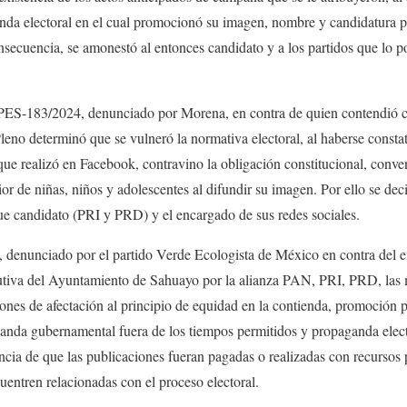
da electoral en el cual promocionó su imagen, nombre y candidatura pre
nsecuencia, se amonestó al entonces candidato y a los partidos que lo 
-PES-183/2024, denunciado por Morena, en contra de quien contendió 
leno determinó que se vulneró la normativa electoral, al haberse const
que realizó en Facebook, contravino la obligación constitucional, conve
rior de niñas, niños y adolescentes al difundir su imagen. Por ello se de
fue candidato (PRI y PRD) y el encargado de sus redes sociales.
enunciado por el partido Verde Ecologista de México en contra del e
utiva del Ayuntamiento de Sahuayo por la alianza PAN, PRI, PRD, las 
cciones de afectación al principio de equidad en la contienda, promoción
ganda gubernamental fuera de los tiempos permitidos y propaganda elect
tancia de que las publicaciones fueran pagadas o realizadas con recursos 
uentren relacionadas con el proceso electoral.