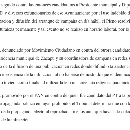
uido contra las entonces candidaturas a Presidente municipal y Diput
 y diversos exfuncionarios de ese Ayuntamiento por el uso indebido de
ización y difusión del arranque de campaña en día hábil, el Pleno resolv
raleza permanente y tal evento no se realizó en horario laboral, por lo 
enunciado por Movimiento Ciudadano en contra del otrora candidato 
esidencia municipal de Zacapu y su coordinadora de campaña en redes so
do de la difusión de una publicación en redes donde difundió la asistenc
la inexistencia de la infracción, al no haberse demostrado que el denunci
tuviera como finalidad utilizar la fe o una creencia religiosa para incid
romovido por el PAN en contra de quien fue candidato del PT a la pr
ropaganda política en lugar prohibido, el Tribunal determinó que con l
ia de la propaganda electoral reprochada, menos aún, que haya sido colo
 de la infracción.