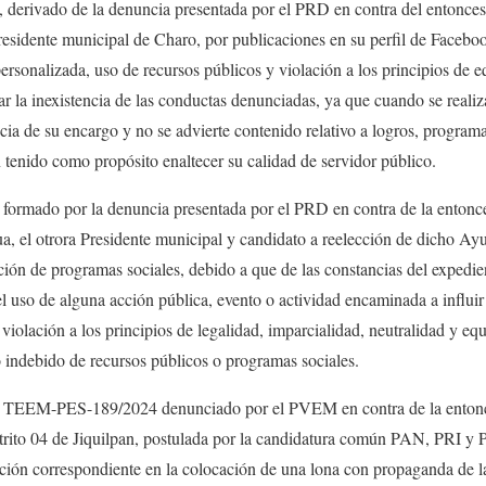
rivado de la denuncia presentada por el PRD en contra del entonces 
residente municipal de Charo, por publicaciones en su perfil de Faceb
ersonalizada, uso de recursos públicos y violación a los principios de e
rar la inexistencia de las conductas denunciadas, ya que cuando se reali
ia de su encargo y no se advierte contenido relativo a logros, program
tenido como propósito enaltecer su calidad de servidor público.
mado por la denuncia presentada por el PRD en contra de la entonces
, el otrora Presidente municipal y candidato a reelección de dicho Ayu
zación de programas sociales, debido a que de las constancias del expedie
 uso de alguna acción pública, evento o actividad encaminada a influir 
 violación a los principios de legalidad, imparcialidad, neutralidad y eq
so indebido de recursos públicos o programas sociales.
te TEEM-PES-189/2024 denunciado por el PVEM en contra de la entonc
istrito 04 de Jiquilpan, postulada por la candidatura común PAN, PRI y 
acción correspondiente en la colocación de una lona con propaganda de la