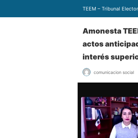
TEEM – Tribunal Electo
Amonesta TEEM
actos anticipa
interés superio
comunicacion social