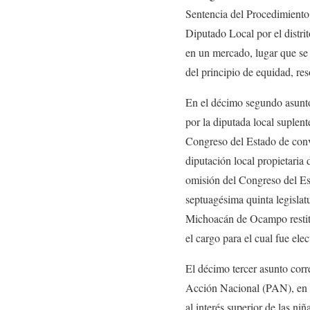
Sentencia del Procedimient
Diputado Local por el distri
en un mercado, lugar que se e
del principio de equidad, res
En el décimo segundo asunto
por la diputada local suplent
Congreso del Estado de convo
diputación local propietaria d
omisión del Congreso del Es
septuagésima quinta legisl
Michoacán de Ocampo restitui
el cargo para el cual fue el
El décimo tercer asunto co
Acción Nacional (PAN), en c
al interés superior de las n