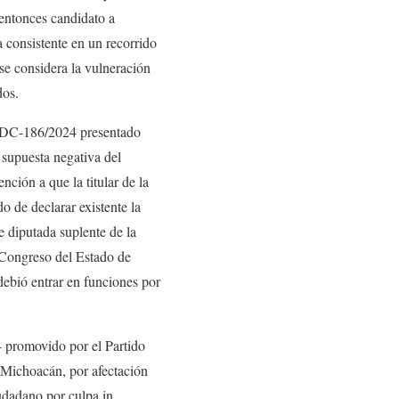
entonces candidato a
a consistente en un recorrido
 se considera la vulneración
dos.
-JDC-186/2024 presentado
a supuesta negativa del
ción a que la titular de la
do de declarar existente la
 diputada suplente de la
 Congreso del Estado de
debió entrar en funciones por
 promovido por el Partido
 Michoacán, por afectación
iudadano por culpa in