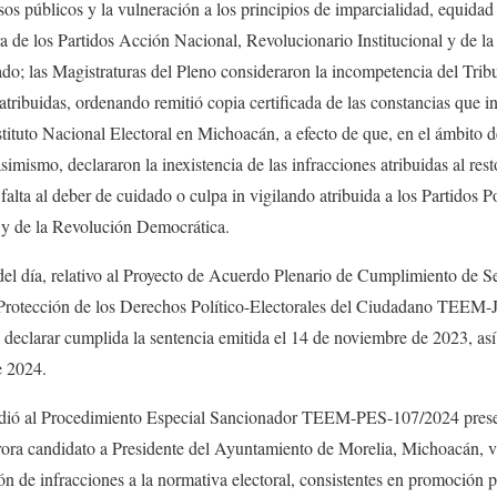
sos públicos y la vulneración a los principios de imparcialidad, equidad
ra de los Partidos Acción Nacional, Revolucionario Institucional y de 
dado; las Magistraturas del Pleno consideraron la incompetencia del Trib
atribuidas, ordenando remitió copia certificada de las constancias que in
stituto Nacional Electoral en Michoacán, a efecto de que, en el ámbito d
imismo, declararon la inexistencia de las infracciones atribuidas al res
la falta al deber de cuidado o culpa in vigilando atribuida a los Partidos 
l y de la Revolución Democrática.
del día, relativo al Proyecto de Acuerdo Plenario de Cumplimiento de 
la Protección de los Derechos Político-Electorales del Ciudadano TEEM
ó declarar cumplida la sentencia emitida el 14 de noviembre de 2023, a
e 2024.
ndió al Procedimiento Especial Sancionador TEEM-PES-107/2024 presen
a candidato a Presidente del Ayuntamiento de Morelia, Michoacán, ví
ión de infracciones a la normativa electoral, consistentes en promoción 