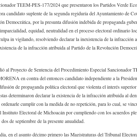
cionador TEEM-PES-177/2024 que presentaron los Partidos Verde Eco
 candidato suplente de la segunda regiduría del Ayuntamiento de Cot
ción Democrática, por la presunta difusión indebida de propaganda gub
 imparcialidad, equidad, neutralidad en el proceso electoral ordinario l
 culpa in vigilando, resolviendo declarar la inexistencia de la infracción 
existencia de la infracción atribuida al Partido de la Revolución Democrá
dió al Proyecto de Sentencia del Procedimiento Especial Sancionado
o MORENA en contra del entonces candidato independiente a la Preside
fusión de propaganda política electoral que violenta el interés superior
uristas determinaron declarar la existencia de la infracción atribuida al 
rdenarle cumplir con la medida de no repetición, para lo cual, se vincul
 Instituto Electoral de Michoacán por cumpliendo con los acuerdos plen
 dos de septiembre de la presente anualidad.
día, en el asunto décimo primero las Magistraturas del Tribunal Electora