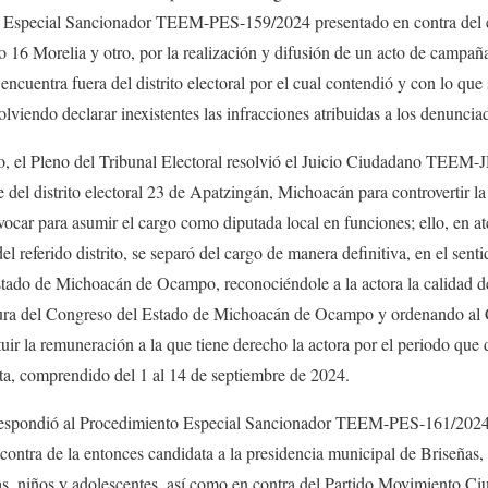
o Especial Sancionador TEEM-PES-159/2024 presentado en contra del 
to 16 Morelia y otro, por la realización y difusión de un acto de campañ
ncuentra fuera del distrito electoral por el cual contendió y con lo que
olviendo declarar inexistentes las infracciones atribuidas a los denuncia
, el Pleno del Tribunal Electoral resolvió el Juicio Ciudadano TEEM
e del distrito electoral 23 de Apatzingán, Michoacán para controvertir l
car para asumir el cargo como diputada local en funciones; ello, en aten
el referido distrito, se separó del cargo de manera definitiva, en el senti
tado de Michoacán de Ocampo, reconociéndole a la actora la calidad de
atura del Congreso del Estado de Michoacán de Ocampo y ordenando al
r la remuneración a la que tiene derecho la actora por el periodo que 
ecta, comprendido del 1 al 14 de septiembre de 2024.
rrespondió al Procedimiento Especial Sancionador TEEM-PES-161/2024
ontra de la entonces candidata a la presidencia municipal de Briseñas,
iñas, niños y adolescentes, así como en contra del Partido Movimiento C