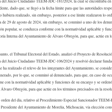
 del Juicio Ciudadano TEEM-JDC-181/2024, la cual se encontraba en el
ente, dado que, se llegó a la fecha límite para que las autoridades respo
 hubiera realizado, sin embargo, posterior a ese límite realizaron lo ord
ia de 29 de agosto de 2024, sin embargo, se conminó a uno de los denun
ión popular, se conduzca conforme con la normatividad aplicable y func
loría Interna del Ayuntamiento de Álvaro Obregón, para que, actúe en lo
 asunto, el Tribunal Electoral del Estado, analizó el Proyecto de Resoluc
a del Juicio Ciudadano TEEM-JDC-106/2024 y resolvió declarar fundado
se ha realizado el relevo de los integrantes del Ayuntamiento, se consid
ulnerado, por lo que, se conminó al denunciado, para que, en caso de oc
e con la normatividad aplicable y funciones de su encargo y se ordenó 
Álvaro Obregón, para que actúe en los términos precisados en la resol
l orden del día, relativo al Procedimiento Especial Sancionador TEEM
a Presidente del Ayuntamiento de Morelia, Michoacán, vía elección conse