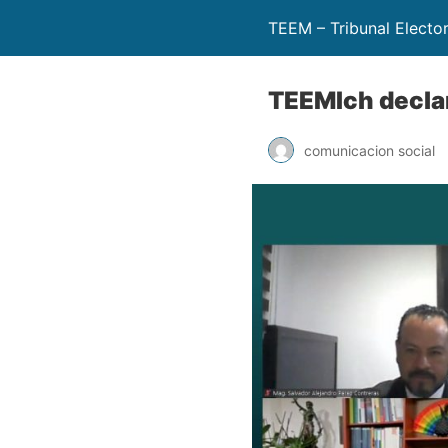
TEEM – Tribunal Electo
TEEMIch declar
comunicacion social