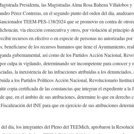
agistrada Presidenta, las Magistradas Alma Rosa Bahena Villalobos
ndro Pérez Contreras, en el segundo punto del orden del día, analizaro
 Sancionador TEEM-PES-138/2024 que se promovio en contra de otrora 
hoacán, vía elección consecutiva y otros, por violación al principio d
recibir recursos en efectivo o en especie de personas no autorizadas por 
s, beneficiarse de los recursos humanos que tiene el Ayuntamiento, real
aganda gubernamental, así como de los Partidos Acción Nacional, Revolu
or culpa in vigilando, determinando ser incompetente para conocer y r
ciadas, la inexistencia de las infracciones atribuidas a los denunciados, 
ribuida a los Partidos Políticos Acción Nacional, Revolucionario Instituc
ir copia certificada de las constancias que integran el expediente a la 
de que, en el ámbito de sus atribuciones, determine lo que en derecho
 Fiscalización del INE para que en ejercicio de sus atribuciones determ
n del día, los integrantes del Pleno del TEEMich, aprobaron la Resoluci