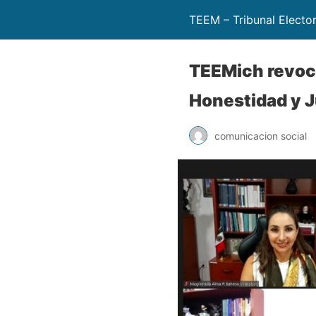
TEEM – Tribunal Electo
TEEMich revoca
Honestidad y 
comunicacion social