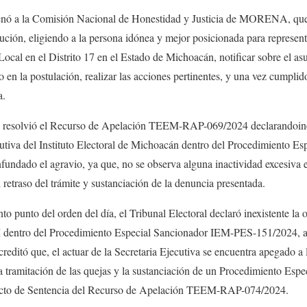
denó a la Comisión Nacional de Honestidad y Justicia de MORENA, que,
lución, eligiendo a la persona idónea y mejor posicionada para repre
Local en el Distrito 17 en el Estado de Michoacán, notificar sobre el as
 en la postulación, realizar las acciones pertinentes, y una vez cumplid
a.
no resolvió el Recurso de Apelación TEEM-RAP-069/2024 declarandoine
ecutiva del Instituto Electoral de Michoacán dentro del Procedimiento 
nfundado el agravio, ya que, no se observa alguna inactividad excesiva e
retraso del trámite y sustanciación de la denuncia presentada.
o punto del orden del día, el Tribunal Electoral declaró inexistente la o
M dentro del Procedimiento Especial Sancionador IEM-PES-151/2024, al 
creditó que, el actuar de la Secretaria Ejecutiva se encuentra apegado a 
la tramitación de las quejas y la sustanciación de un Procedimiento Esp
oyecto de Sentencia del Recurso de Apelación TEEM-RAP-074/2024.