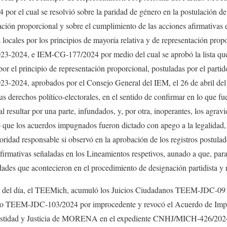
r el cual se resolvió sobre la paridad de género en la postulación de
tación proporcional y sobre el cumplimiento de las acciones afirmativas 
 locales por los principios de mayoría relativa y de representación prop
023-2024, e IEM-CG-177/2024 por medio del cual se aprobó la lista que
por el principio de representación proporcional, postuladas por el parti
23-2024, aprobados por el Consejo General del IEM, el 26 de abril del 
us derechos político-electorales, en el sentido de confirmar en lo que 
al resultar por una parte, infundados, y, por otra, inoperantes, los agravi
ó que los acuerdos impugnados fueron dictado con apego a la legalidad, 
toridad responsable si observó en la aprobación de los registros postulado
afirmativas señaladas en los Lineamientos respetivos, aunado a que, pa
idades que acontecieron en el procedimiento de designación partidista y 
den del día, el TEEMich, acumuló los Juicios Ciudadanos TEEM-JDC
cio TEEM-JDC-103/2024 por improcedente y revocó el Acuerdo de Impr
stidad y Justicia de MORENA en el expediente CNHJ/MICH-426/202