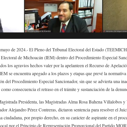
mayo de 2024.- El Pleno del Tribunal Electoral del Estado (TEEMICH) 
uto Electoral de Michoacán (IEM) dentro del Procedimiento Especial S
dados los agravios hechos valer por la apelanteen el Recurso de Apel
 IEM se encuentra apegado a los plazos y etapas que prevé la normativa 
ción del Procedimiento Especial Sancionador, sin que se advierta una ina
o como consecuencia el retraso en el trámite y sustanciación de la denun
agistrada Presidenta, las Magistradas Alma Rosa Bahena Villalobos
ador Alejandro Pérez Contreras, dictaron sentencia para resolver el 
a ciudadana, por propio derecho, en su carácter de aspirante en el proc
Local por el Principio de Representación Proporcional del Partido MO