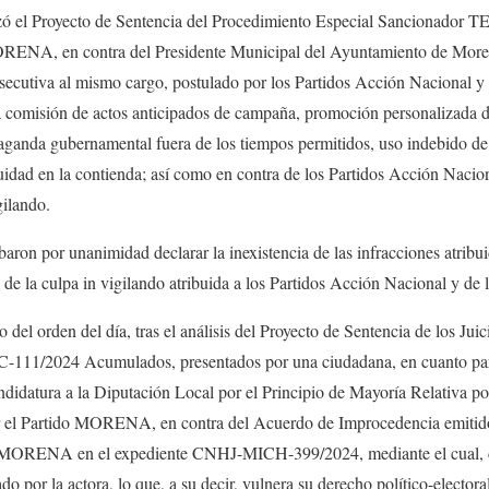
izó el Proyecto de Sentencia del Procedimiento Especial Sancionador
ORENA, en contra del Presidente Municipal del Ayuntamiento de Morel
nsecutiva al mismo cargo, postulado por los Partidos Acción Nacional y
a comisión de actos anticipados de campaña, promoción personalizada d
paganda gubernamental fuera de los tiempos permitidos, uso indebido de
quidad en la contienda; así como en contra de los Partidos Acción Nacio
gilando.
obaron por unanimidad declarar la inexistencia de las infracciones atribu
a de la culpa in vigilando atribuida a los Partidos Acción Nacional y d
o del orden del día, tras el análisis del Proyecto de Sentencia de los 
1/2024 Acumulados, presentados por una ciudadana, en cuanto parti
ndidatura a la Diputación Local por el Principio de Mayoría Relativa por
 el Partido MORENA, en contra del Acuerdo de Improcedencia emitid
e MORENA en el expediente CNHJ-MICH-399/2024, mediante el cual, 
do por la actora, lo que, a su decir, vulnera su derecho político-electora