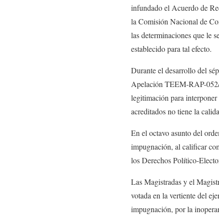
infundado el Acuerdo de Reen
la Comisión Nacional de Conc
las determinaciones que le s
establecido para tal efecto.
Durante el desarrollo del sé
Apelación TEEM-RAP-052/2
legitimación para interponer
acreditados no tiene la calid
En el octavo asunto del ord
impugnación, al calificar co
los Derechos Político-Elec
Las Magistradas y el Magistra
votada en la vertiente del e
impugnación, por la inoperanc