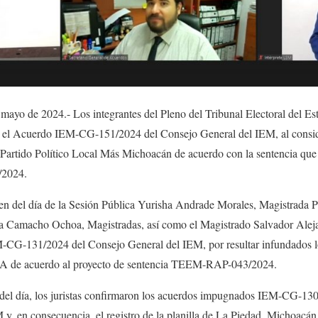
mayo de 2024.- Los integrantes del Pleno del Tribunal Electoral del Es
, el Acuerdo IEM-CG-151/2024 del Consejo General del IEM, al consid
 Partido Político Local Más Michoacán de acuerdo con la sentencia que
2024.
en del día de la Sesión Pública Yurisha Andrade Morales, Magistrada 
a Camacho Ochoa, Magistradas, así como el Magistrado Salvador Aleja
CG-131/2024 del Consejo General del IEM, por resultar infundados lo
NA de acuerdo al proyecto de sentencia TEEM-RAP-043/2024.
en del día, los juristas confirmaron los acuerdos impugnados IEM-CG
y, en consecuencia, el registro de la planilla de La Piedad, Michoacán,