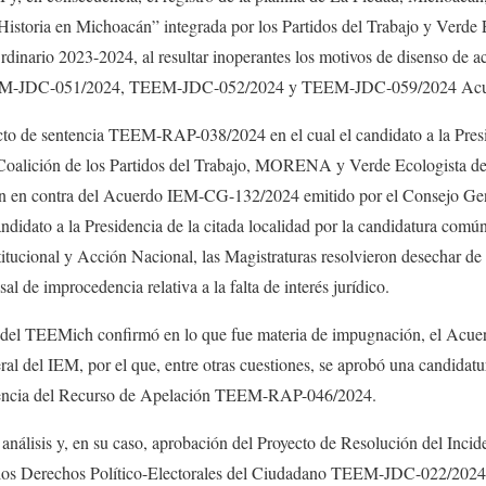
istoria en Michoacán” integrada por los Partidos del Trabajo y Verde 
rdinario 2023-2024, al​ resultar inoperantes los motivos de disenso de a
TEEM-JDC-051/2024, TEEM-JDC-052/2024 y TEEM-JDC-059/2024 Ac
ecto de sentencia TEEM-RAP-038/2024 en el cual el candidato a la Pres
oalición de los Partidos del Trabajo, MORENA y Verde Ecologista de 
n en contra del Acuerdo IEM-CG-132/2024 emitido por el Consejo Gen
andidato a la Presidencia de la citada localidad por la candidatura común
titucional y Acción Nacional, las Magistraturas resolvieron desechar d
al de improcedencia relativa a la falta de interés jurídico.
no del TEEMich confirmó en lo que fue materia de impugnación, el A
al del IEM, por el que, entre otras cuestiones, se aprobó una candidatu
sentencia del Recurso de Apelación TEEM-RAP-046/2024.
al análisis y, en su caso, aprobación del Proyecto de Resolución del Inci
de los Derechos Político-Electorales del Ciudadano TEEM-JDC-022/202