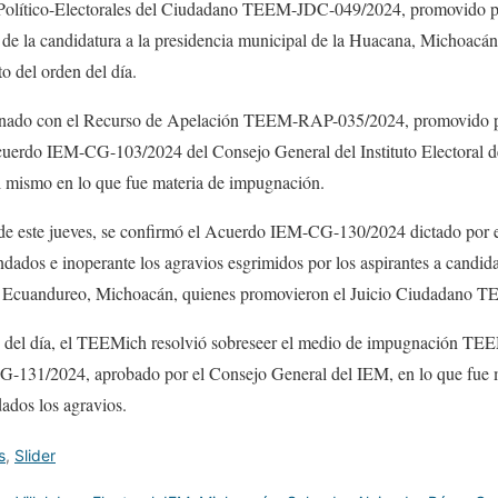
Político-Electorales del Ciudadano TEEM-JDC-049/2024, promovido por
n de la candidatura a la presidencia municipal de la Huacana, Michoa
to del orden del día.
ionado con el Recurso de Apelación TEEM-RAP-035/2024, promovido po
uerdo IEM-CG-103/2024 del Consejo General del Instituto Electoral d
l mismo en lo que fue materia de impugnación.
de este jueves, se confirmó el Acuerdo IEM-CG-130/2024 dictado por 
ndados e inoperante los agravios esgrimidos por los aspirantes a candida
de Ecuandureo, Michoacán, quienes promovieron el Juicio Ciudadano
en del día, el TEEMich resolvió sobreseer el medio de impugnación 
-131/2024, aprobado por el Consejo General del IEM, en lo que fue m
dados los agravios.
s
,
Slider