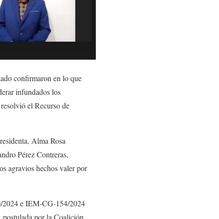
tado confirmaron en lo que
erar infundados los
 resolvió el Recurso de
Presidenta, Alma Rosa
ndro Pérez Contreras,
s agravios hechos valer por
-130/2024 e IEM-CG-154/2024
 postulada por la Coalición