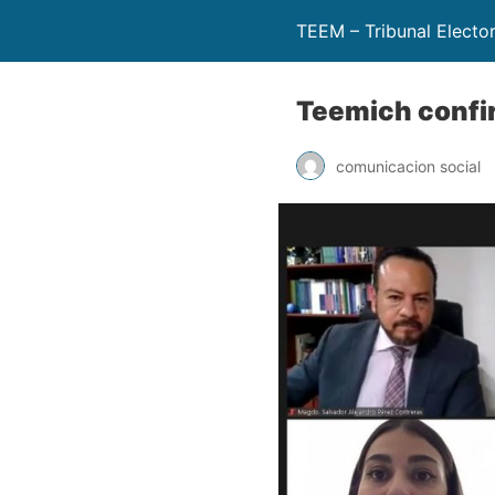
TEEM – Tribunal Electo
Teemich confir
comunicacion social