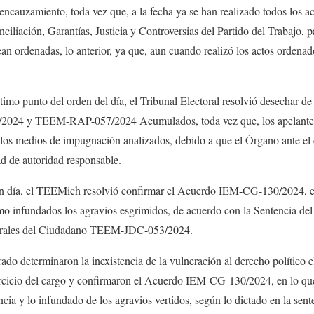
cauzamiento, toda vez que, a la fecha ya se han realizado todos los ac
iliación, Garantías, Justicia y Controversias del Partido del Trabajo, pa
ean ordenadas, lo anterior, ya que, aun cuando realizó los actos ordena
ptimo punto del orden del día, el Tribunal Electoral resolvió desechar d
024 y TEEM-RAP-057/2024 Acumulados, toda vez que, los apelantes
 los medios de impugnación analizados, debido a que el Órgano ante el 
ad de autoridad responsable.
en día, el TEEMich resolvió confirmar el Acuerdo IEM-CG-130/2024, en
mo infundados los agravios esgrimidos, de acuerdo con la Sentencia del 
torales del Ciudadano TEEM-JDC-053/2024.
do determinaron la inexistencia de la vulneración al derecho político el
jercicio del cargo y confirmaron el Acuerdo IEM-CG-130/2024, en lo qu
ia y lo infundado de los agravios vertidos, según lo dictado en la sente